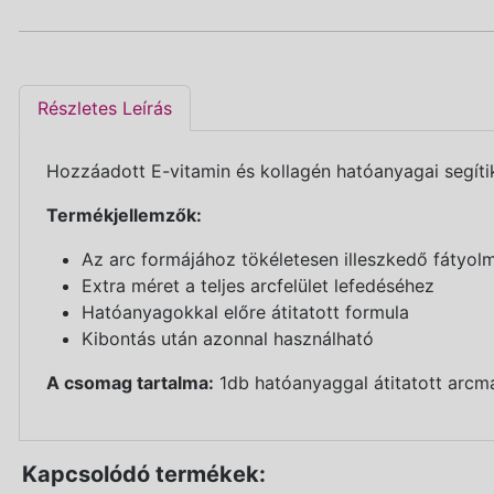
Részletes Leírás
Hozzáadott E-vitamin és kollagén hatóanyagai segítik
Termékjellemzők:
Az arc formájához tökéletesen illeszkedő fátyol
Extra méret a teljes arcfelület lefedéséhez
Hatóanyagokkal előre átitatott formula
Kibontás után azonnal használható
A csomag tartalma:
1db hatóanyaggal átitatott arcm
Kapcsolódó termékek: