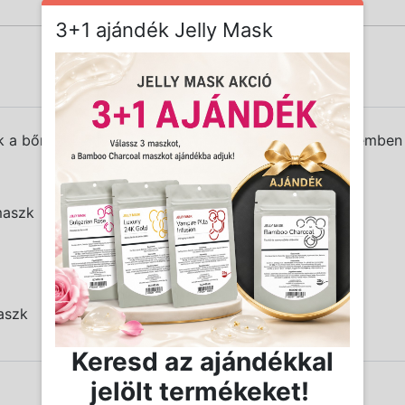
3+1 ajándék Jelly Mask
 a bőr védekezését az oxidatív sejtkárosodással szemben é
maszk
aszk
Keresd az ajándékkal
jelölt termékeket!