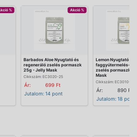
kció %
Akció %
Barbados Aloe Nyugtató és
Lemon Nyugtató és
regeneráló zselés pormaszk
faggyútermelés-sz
25g - Jelly Mask
zselés pormaszk 25g
Mask
Cikkszám: EC3020-25
Cikkszám: EC3010-25
Ár:
699 Ft
Ár:
890 Ft
Jutalom:
14 pont
Jutalom:
18 pont