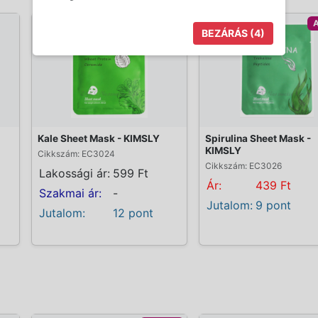
A
BEZÁRÁS
(3)
Kale Sheet Mask - KIMSLY
Spirulina Sheet Mask -
KIMSLY
Cikkszám: EC3024
Cikkszám: EC3026
Lakossági ár:
599 Ft
Ár:
439 Ft
Szakmai ár:
-
Jutalom:
9 pont
Jutalom:
12 pont