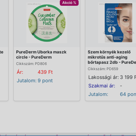
Akció %
te
PureDerm Uborka maszk
Szem környék kezelő
circle - PureDerm
mikrotűs anti-aging
bőrtapasz 2db - PureD
Cikkszám: PD806
Cikkszám: PD659
Ár:
439 Ft
Lakossági ár:
3 199 
Jutalom:
9 pont
Szakmai ár:
-
Jutalom:
64 pon