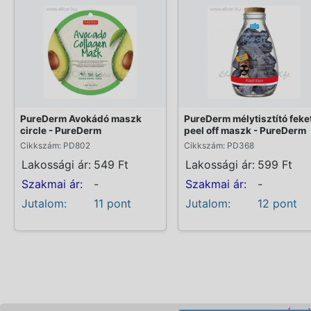
PureDerm Avokádó maszk
PureDerm mélytisztító feke
circle - PureDerm
peel off maszk - PureDerm
Cikkszám: PD802
Cikkszám: PD368
Lakossági ár:
549 Ft
Lakossági ár:
599 Ft
Szakmai ár:
-
Szakmai ár:
-
Jutalom:
11 pont
Jutalom:
12 pont