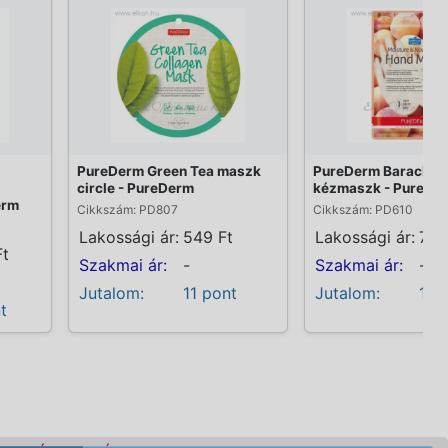
PureDerm Green Tea maszk
PureDerm Barackos
circle - PureDerm
kézmaszk - PureDe
erm
Cikkszám: PD807
Cikkszám: PD610
Lakossági ár:
549 Ft
Lakossági ár:
799
Ft
Szakmai ár:
-
Szakmai ár:
-
Jutalom:
11 pont
Jutalom:
16 
t