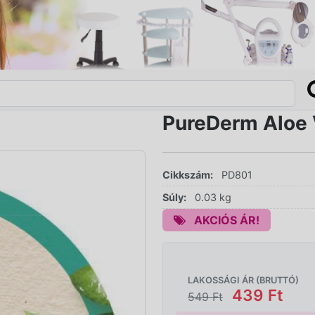
PureDerm Aloe 
Cikkszám:
PD801
Súly:
0.03 kg
AKCIÓS ÁR!
LAKOSSÁGI ÁR (BRUTTÓ)
439 Ft
549 Ft