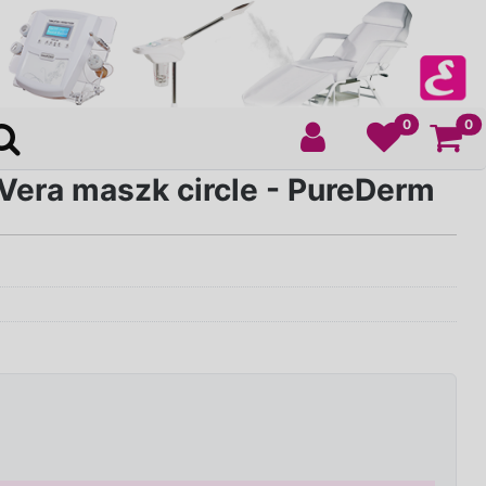
Ko
0
0
Vera maszk circle - PureDerm