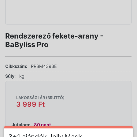
Rendszerező fekete-arany -
BaByliss Pro
Cikkszám:
PRBM4393E
Súly:
kg
LAKOSSÁGI ÁR (BRUTTÓ)
3 999 Ft
Jutalom:
80 pont
3+1 ajándék Jelly Mask