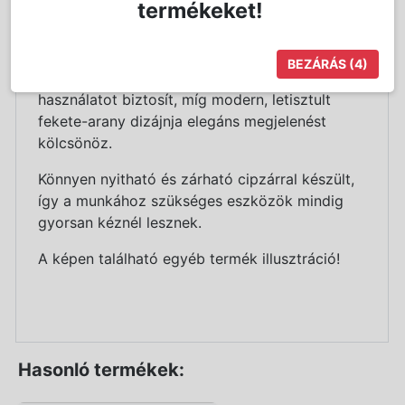
termékeket!
tárolhatod benne a fodrászathoz szükséges
eszközeidet és kellékeidet.
BEZÁRÁS
(4)
Strapabíró anyaga hosszú távon is megbízható
használatot biztosít, míg modern, letisztult
fekete-arany dizájnja elegáns megjelenést
kölcsönöz.
Könnyen nyitható és zárható cipzárral készült,
így a munkához szükséges eszközök mindig
gyorsan kéznél lesznek.
A képen található egyéb termék illusztráció!
Hasonló termékek: