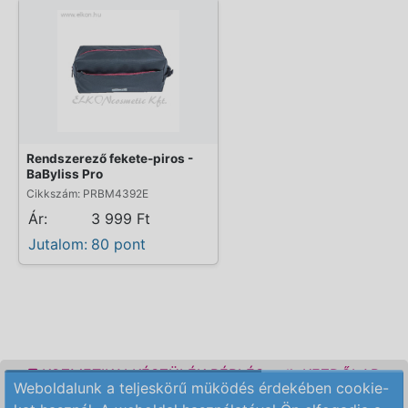
Rendszerező fekete-piros -
BaByliss Pro
Cikkszám: PRBM4392E
Ár:
3 999 Ft
Jutalom:
80 pont
KOZMETIKAI KÉSZÜLÉK BÉRLÉS
KEZDŐLAP
Weboldalunk a teljeskörű müködés érdekében cookie-
ELÉRHETŐSÉG
RENDELÉSI FELTÉTELEK