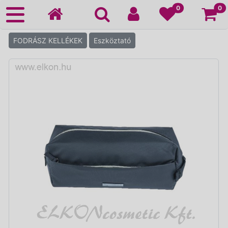
Ko
0
0
FODRÁSZ KELLÉKEK
Eszköztató