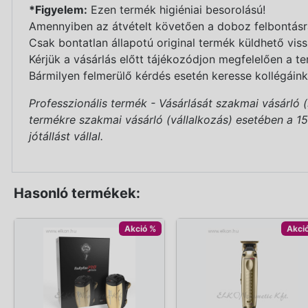
*Figyelem:
Ezen termék higiéniai besorolású!
Amennyiben az átvételt követően a doboz felbontásra 
Csak bontatlan állapotú original termék küldhető viss
Kérjük a vásárlás előtt tájékozódjon megfelelően a te
Bármilyen felmerülő kérdés esetén keresse kollégáink
Professzionális termék - Vásárlását szakmai vásárló 
termékre szakmai vásárló (vállalkozás) esetében a 151/
jótállást vállal.
Hasonló termékek:
Akció %
Akci