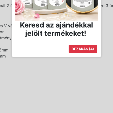
ál 2 óra használati idő áll rendelkezésedre mindössze 3 órá
Keresd az ajándékkal
es V vágási szöggel
jelölt termékeket!
tor
sítmény érdekében
BEZÁRÁS
(3)
3,5mm
19mm