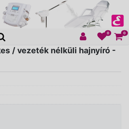
Ko
0
0
s / vezeték nélküli hajnyíró -