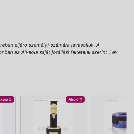
rében eljáró személy) számára javasoljuk. A
an az Alveola saját jótállási feltételei szerint 1 év
kció %
Akció %