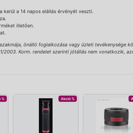
kerül a 14 napos elállás érvényét veszti.
za.
rméket illetően.
at.
(szakmája, önálló foglalkozása vagy üzleti tevékenysége kö
2003. Korm. rendelet szerinti jótállás nem vonatkozik, azonb
ó %
Akció %
A