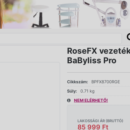
RoseFX vezetéke
BaByliss Pro
Cikkszám:
BPFX8700RGE
Súly:
0.71 kg
NEM ELÉRHETŐ!
LAKOSSÁGI ÁR (BRUTTÓ)
85 999 Ft