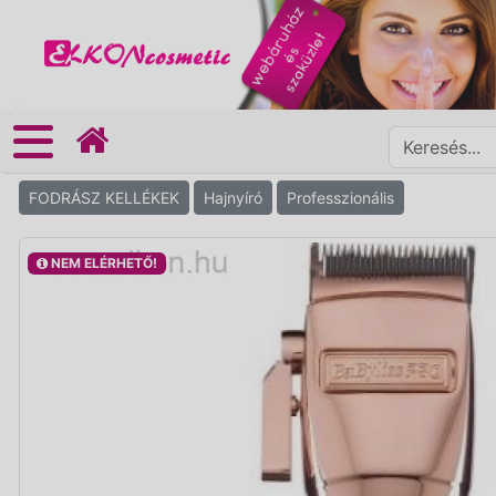
FODRÁSZ KELLÉKEK
Hajnyíró
Professzionális
NEM ELÉRHETŐ!