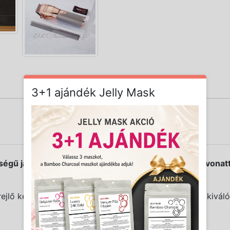
3+1 ajándék Jelly Mask
gű japán acélból készült DLC*/Nickel Titanium bevonatt
ejlő készülék teljes hosszában kiegyensúlyozott, így kivál