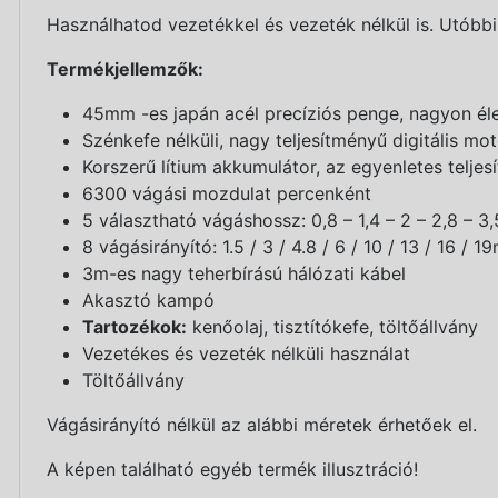
Használhatod vezetékkel és vezeték nélkül is. Utóbbin
Termékjellemzők:
45mm -es japán acél precíziós penge, nagyon él
Szénkefe nélküli, nagy teljesítményű digitális mo
Korszerű lítium akkumulátor, az egyenletes telje
6300 vágási mozdulat percenként
5 választható vágáshossz: 0,8 – 1,4 – 2 – 2,8 – 
8 vágásirányító: 1.5 / 3 / 4.8 / 6 / 10 / 13 / 16 / 
3m-es nagy teherbírású hálózati kábel
Akasztó kampó
Tartozékok:
kenőolaj, tisztítókefe, töltőállvány
Vezetékes és vezeték nélküli használat
Töltőállvány
Vágásirányító nélkül az alábbi méretek érhetőek el.
A képen található egyéb termék illusztráció!