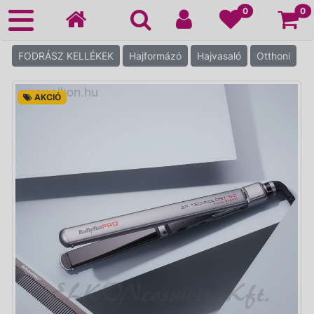
Ko
0
0
FODRÁSZ KELLÉKEK
Hajformázó
Hajvasaló
Otthoni
AKCIÓ