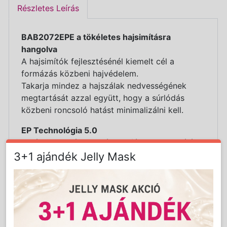
Részletes Leírás
BAB2072EPE a tökéletes hajsimításra
hangolva
A hajsimítók fejlesztésénél kiemelt cél a
formázás közbeni hajvédelem.
Takarja mindez a hajszálak nedvességének
megtartását azzal együtt, hogy a súrlódás
közbeni roncsoló hatást minimalizálni kell.
EP Technológia 5.0
Az ékszereknél használatos fémmegmunkálási
technikai lényege a mikrométer nagyságú
3+1 ajándék Jelly Mask
fémes részecskék rétegének galvanizálása,
melynek köszönhetően a hajsimító felületén
egyenletesen oszlik el a hő, magasabb a
hőellenállás és megszűnik a hajszálakat
roncsoló súrlódás.