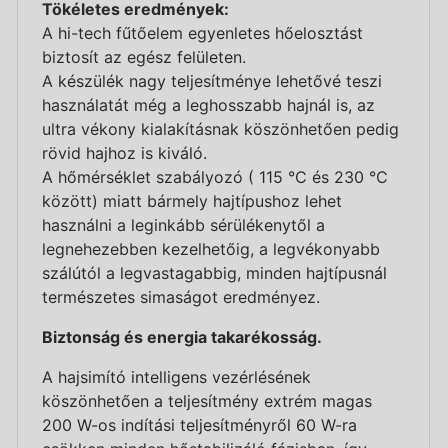
Tökéletes eredmények:
A hi-tech fűtőelem egyenletes hőelosztást
biztosít az egész felületen.
A készülék nagy teljesítménye lehetővé teszi
használatát még a leghosszabb hajnál is, az
ultra vékony kialakításnak köszönhetően pedig
rövid hajhoz is kiváló.
A hőmérséklet szabályozó ( 115 °C és 230 °C
között) miatt bármely hajtípushoz lehet
használni a leginkább sérülékenytől a
legnehezebben kezelhetőig, a legvékonyabb
szálútól a legvastagabbig, minden hajtípusnál
természetes simaságot eredményez.
Biztonság és energia takarékosság.
A hajsimító intelligens vezérlésének
köszönhetően a teljesítmény extrém magas
200 W-os indítási teljesítményről 60 W-ra