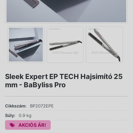
Sleek Expert EP TECH Hajsimító 25
mm - BaByliss Pro
Cikkszám:
BP2072EPE
Súly:
0.9 kg
AKCIÓS ÁR!