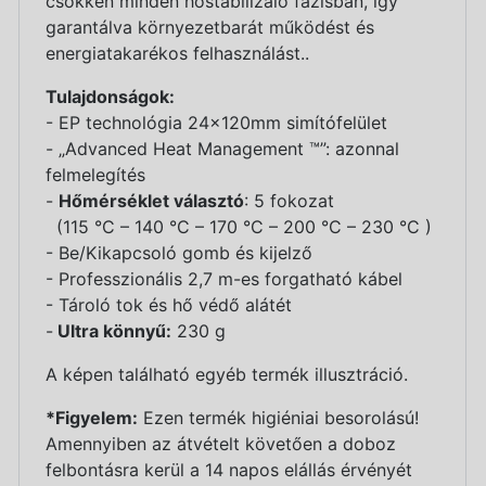
csökken minden hőstabilizáló fázisban, így
garantálva környezetbarát működést és
energiatakarékos felhasználást..
Tulajdonságok:
- EP technológia 24x120mm simítófelület
- „Advanced Heat Management ™”: azonnal
felmelegítés
-
Hőmérséklet választó
: 5 fokozat
(115 °C – 140 °C – 170 °C – 200 °C – 230 °C )
- Be/Kikapcsoló gomb és kijelző
- Professzionális 2,7 m-es forgatható kábel
- Tároló tok és hő védő alátét
-
Ultra könnyű:
230 g
A képen található egyéb termék illusztráció.
*Figyelem:
Ezen termék higiéniai besorolású!
Amennyiben az átvételt követően a doboz
felbontásra kerül a 14 napos elállás érvényét