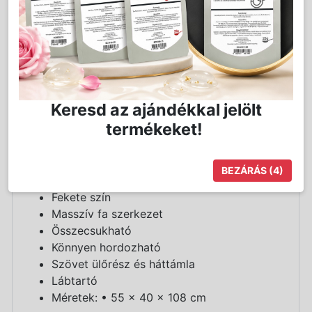
Részletes Leírás
Sminkes szék fekete színben. Összecsukható,
hordozható, stabil fa szerkezettel, szövet
Keresd az ajándékkal jelölt
ülőrésszel és háttámlával. Lábtartóval a
nagyobb kényelemért.
termékeket!
Sminkes szék termékjellemzők:
BEZÁRÁS
(4)
Sminkes szék
Fekete szín
Masszív fa szerkezet
Összecsukható
Könnyen hordozható
Szövet ülőrész és háttámla
Lábtartó
Méretek: • 55 x 40 x 108 cm