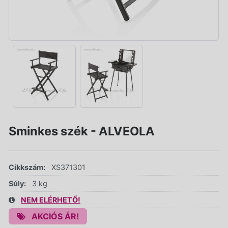
Sminkes szék - ALVEOLA
Cikkszám:
XS371301
Súly:
3 kg
NEM ELÉRHETŐ!
AKCIÓS ÁR!