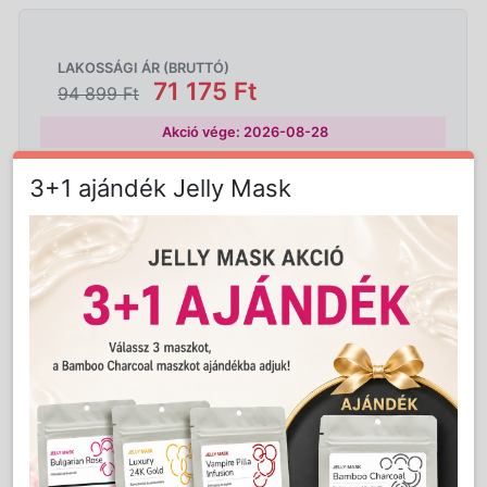
LAKOSSÁGI ÁR (BRUTTÓ)
71 175 Ft
94 899 Ft
Akció vége: 2026-08-28
Jutalom:
1423 pont
3+1 ajándék Jelly Mask
Kedvencnek jelöl
Nem
Mennyiség:
db
vásárolható!