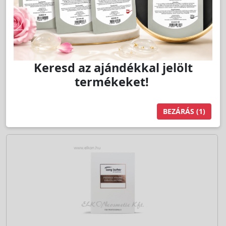
Jutalom:
180 pont
Kedvencnek jelöl
db
Kosárba