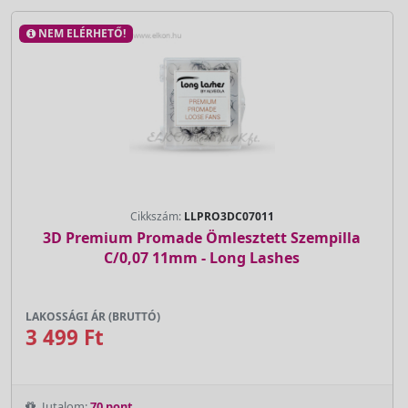
NEM ELÉRHETŐ!
Cikkszám:
LLPRO3DC07011
3D Premium Promade Ömlesztett Szempilla
C/0,07 11mm - Long Lashes
LAKOSSÁGI ÁR (BRUTTÓ)
3 499 Ft
Jutalom:
70 pont