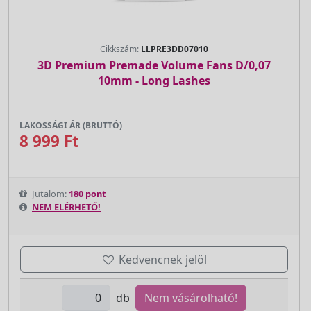
Cikkszám:
LLPRE3DD07010
3D Premium Premade Volume Fans D/0,07
10mm - Long Lashes
LAKOSSÁGI ÁR (BRUTTÓ)
8 999 Ft
Jutalom:
180 pont
NEM ELÉRHETŐ!
Kedvencnek jelöl
db
Nem vásárolható!