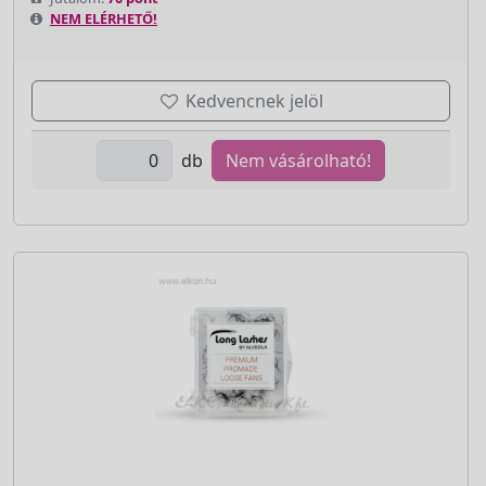
NEM ELÉRHETŐ!
Kedvencnek jelöl
db
Nem vásárolható!