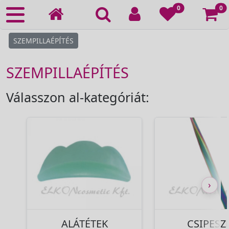
Ko
0
0
SZEMPILLAÉPÍTÉS
SZEMPILLAÉPÍTÉS
Válasszon al-kategóriát:
›
ALÁTÉTEK
CSIPESZ