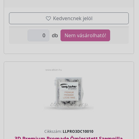
Kedvencnek jelöl
db
Nem vásárolható!
Cikkszám:
LLPRO3DC10010
3D Premium Promade Ömlesztett Szempilla