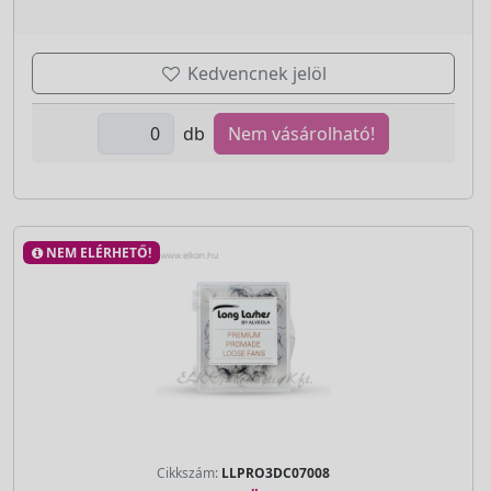
Kedvencnek jelöl
db
Nem vásárolható!
NEM ELÉRHETŐ!
Cikkszám:
LLPRO3DC07008