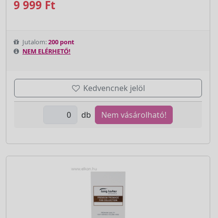
9 999 Ft
Jutalom:
200 pont
NEM ELÉRHETŐ!
Kedvencnek jelöl
db
Nem vásárolható!