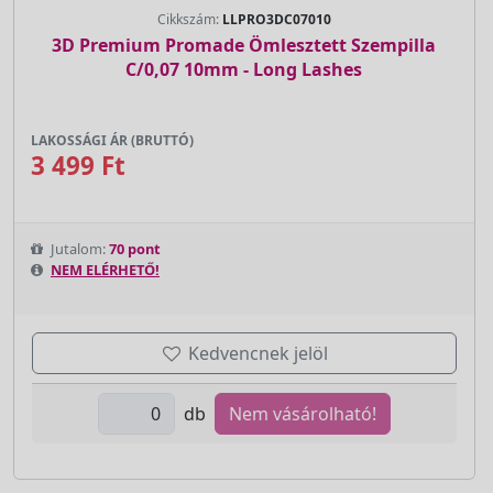
Cikkszám:
LLPRO3DC07010
3D Premium Promade Ömlesztett Szempilla
C/0,07 10mm - Long Lashes
LAKOSSÁGI ÁR (BRUTTÓ)
3 499 Ft
Jutalom:
70 pont
NEM ELÉRHETŐ!
Kedvencnek jelöl
db
Nem vásárolható!