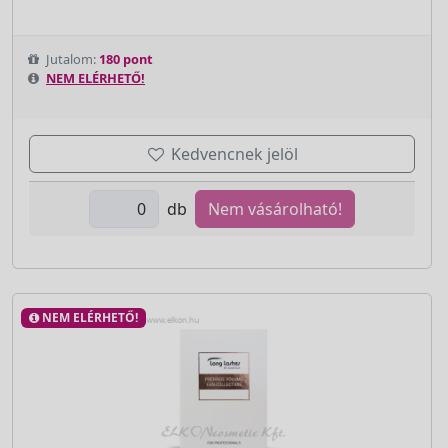
Jutalom:
180 pont
NEM ELÉRHETŐ!
Kedvencnek jelöl
db
Nem vásárolható!
NEM ELÉRHETŐ!