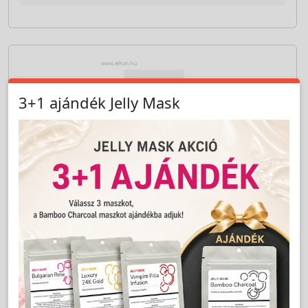
Cikkszám:
LLPRE3DD07011
3D Premium Premade Volume Fans D/0,07
11mm - Long Lashes
LAKOSSÁGI ÁR (BRUTTÓ)
8 999 Ft