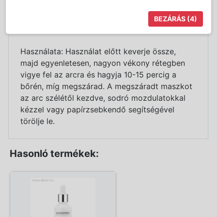
Fő hatóanyagok: Mézontófű-méz, Jojobaolaj,
BEZÁRÁS
(4)
Uborkakivonat, Kamillakivonat, Búzacsíraolaj
Használata: Használat előtt keverje össze,
majd egyenletesen, nagyon vékony rétegben
vigye fel az arcra és hagyja 10-15 percig a
bőrén, míg megszárad. A megszáradt maszkot
az arc szélétől kezdve, sodró mozdulatokkal
kézzel vagy papírzsebkendő segítségével
törölje le.
Hasonló termékek: