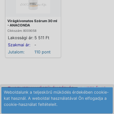
Virágkivonatos Szérum 30 ml
- ANACONDA
Cikkszám: 8009058
Lakossági ár:
5 511 Ft
Szakmai ár:
-
Jutalom:
110 pont
KOZMETIKAI KÉSZÜLÉK BÉRLÉS
KEZDŐLAP
Weboldalunk a teljeskörű müködés érdekében cookie-
ELÉRHETŐSÉG
RENDELÉSI FELTÉTELEK
kat használ. A weboldal használatával Ön elfogadja a
cookie-használat feltételeit.
Copyright © 2009-2026 All Rights Reserved.