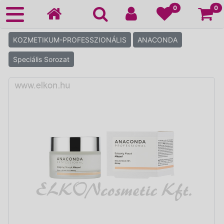
Ko
0
0
KOZMETIKUM-PROFESSZIONÁLIS
ANACONDA
Speciális Sorozat