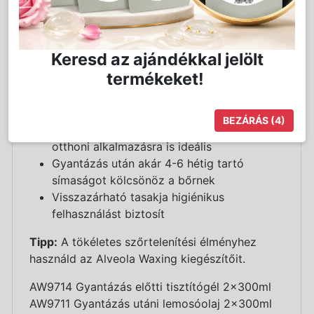
Colophonium-mentes WAX, így nem irritálja
a bőrt
Ideális az érzékeny bőrökre
Keresd az ajándékkal jelölt
Hatékonyan távolítja el az erősebb, vagy
termékeket!
gyengébb női szőrszálakat
Elasztikus gyanta
Használatához nem szükséges gyantapapír
BEZÁRÁS
(4)
Kozmetikai szalonokban történő, de akár
otthoni alkalmazásra is ideális
Gyantázás után akár 4-6 hétig tartó
símaságot kölcsönöz a bőrnek
Visszazárható tasakja higiénikus
felhasználást biztosít
Tipp:
A tökéletes szőrtelenítési élményhez
használd az Alveola Waxing kiegészítőit.
AW9714 Gyantázás előtti tisztítógél 2x300ml
AW9711 Gyantázás utáni lemosóolaj 2x300ml