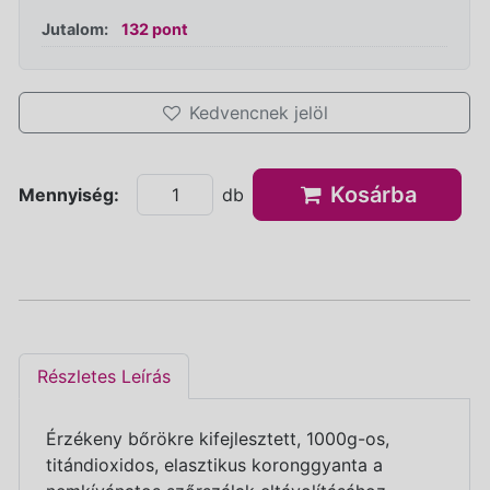
Jutalom:
132 pont
Kedvencnek jelöl
Kosárba
Mennyiség:
db
Részletes Leírás
Érzékeny bőrökre kifejlesztett, 1000g-os,
titándioxidos, elasztikus koronggyanta a