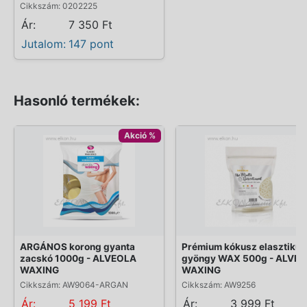
Cikkszám: 0202225
Ár:
7 350 Ft
Jutalom:
147 pont
Hasonló termékek:
Akció %
ARGÁNOS korong gyanta
Prémium kókusz elasztikus
zacskó 1000g - ALVEOLA
gyöngy WAX 500g - ALVE
WAXING
WAXING
Cikkszám: AW9064-ARGAN
Cikkszám: AW9256
Ár:
5 199 Ft
Ár:
3 999 Ft