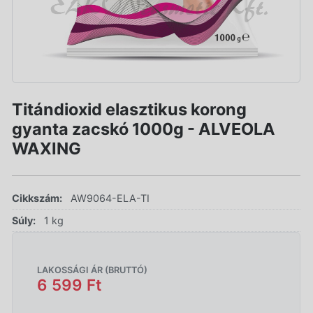
Titándioxid elasztikus korong
gyanta zacskó 1000g - ALVEOLA
WAXING
Cikkszám:
AW9064-ELA-TI
Súly:
1 kg
LAKOSSÁGI ÁR (BRUTTÓ)
6 599 Ft