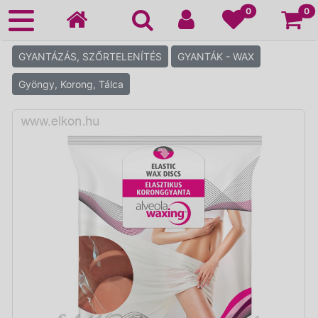
Ko
0
0
GYANTÁZÁS, SZŐRTELENÍTÉS
GYANTÁK - WAX
Gyöngy, Korong, Tálca