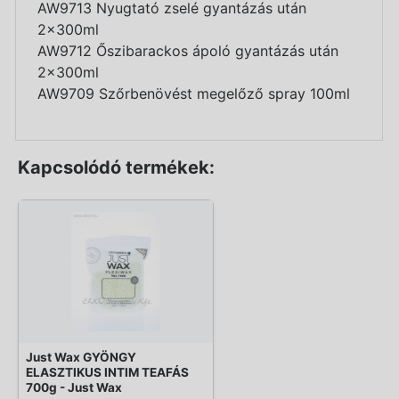
AW9713 Nyugtató zselé gyantázás után
2x300ml
AW9712 Őszibarackos ápoló gyantázás után
2x300ml
AW9709 Szőrbenövést megelőző spray 100ml
Kapcsolódó termékek:
Just Wax GYÖNGY
ELASZTIKUS INTIM TEAFÁS
700g - Just Wax