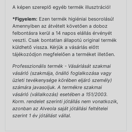
A képen szereplő egyéb termék illusztráció!
*Figyelem:
Ezen termék higiéniai besorolású!
Amennyiben az átvételt követően a doboz
felbontásra kerül a 14 napos elállás érvényét
veszti. Csak bontatlan állapotú original termék
küldhető vissza. Kérjük a vásárlás előtt
tájékozódjon megfelelően a terméket illetően.
Professzionális termék - Vásárlását szakmai
vásárló (szakmája, önálló foglalkozása vagy
üzleti tevékenysége körében eljáró személy)
számára javasoljuk. A termékre szakmai
vásárló (vállalkozás) esetében a 151/2003.
Korm. rendelet szerinti jótállás nem vonatkozik,
azonban az Alveola saját jótállási feltételei
szerint 1 év jótállást vállal.