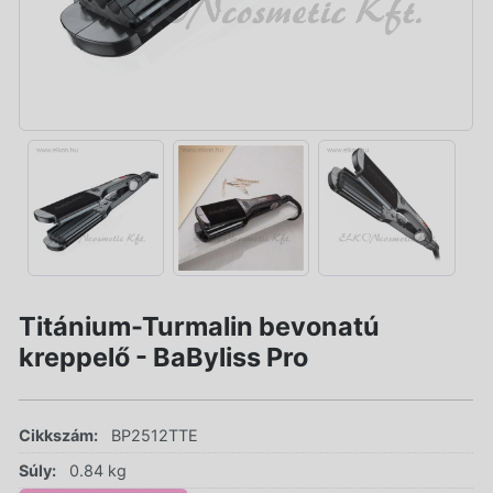
Titánium-Turmalin bevonatú
kreppelő - BaByliss Pro
Cikkszám:
BP2512TTE
Súly:
0.84 kg