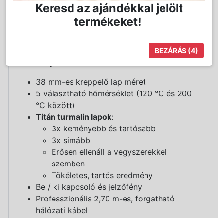
Keresd az ajándékkal jelölt
módon bocsájtanak ki negatív ionokat, mellyel
katalizátorként segítik a hajápolók
termékeket!
felszívódását és a haj természetes töltésének
helyreállítását.
BEZÁRÁS
(3)
Termékjellemzők:
38 mm-es kreppelő lap méret
5 választható hőmérséklet (120 °C és 200
°C között)
Titán turmalin lapok
:
3x keményebb és tartósabb
3x simább
Erősen ellenáll a vegyszerekkel
szemben
Tökéletes, tartós eredmény
Be / ki kapcsoló és jelzőfény
Professzionális 2,70 m-es, forgatható
hálózati kábel