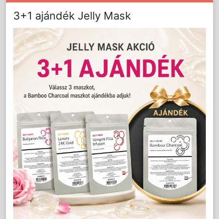
3+1 ajándék Jelly Mask
Részletes Leírás
Nagy felület, extra tartós bevonat és az
eddigieknél is gyorsabb hajformázás.
Ezekkel a szavakkal lehetne a BaByliss PRO
Titán-turmalin nagy felületű hajkreppelőjét a
legkönnyebben jellemezni.
Az ékszereknél használatos fémmegmunkálási
technikával készülő Titán-turmalin lapok
különlegesen simák, a formázás közben
létrejövő súrlódás nem roncsolja a hajszálakat.
Egyenletes hőeloszlásuknak köszönhetően a
munka gyorsabb és tartósabb lesz.
A titánium ötvözetbe kevert turmalin kristályok
ugyanakkor felmelegítés után természetes