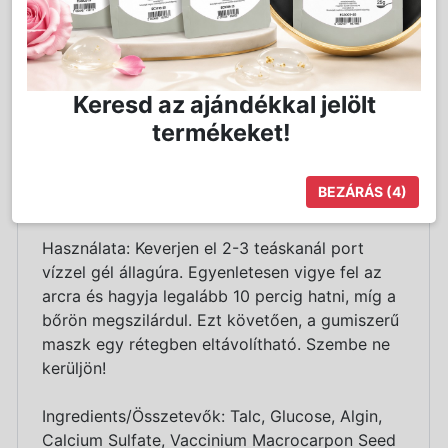
rendelkező tőzegáfonya magőrlemény,
melynek köszönhetően a maszk feléleszti és
megvédi a bőrt a káros környezeti hatásokkal
szemben, valamint segíti csökkenteni a bőr
Keresd az ajándékkal jelölt
öregedésének első jeleit. Jelentős glükóz
tartalmának köszönhetően hidratáló hatással is
termékeket!
bír.
BEZÁRÁS
(4)
Érzékeny bőrre ajánljuk.
Használata: Keverjen el 2-3 teáskanál port
vízzel gél állagúra. Egyenletesen vigye fel az
arcra és hagyja legalább 10 percig hatni, míg a
bőrön megszilárdul. Ezt követően, a gumiszerű
maszk egy rétegben eltávolítható. Szembe ne
kerüljön!
Ingredients/Összetevők: Talc, Glucose, Algin,
Calcium Sulfate, Vaccinium Macrocarpon Seed