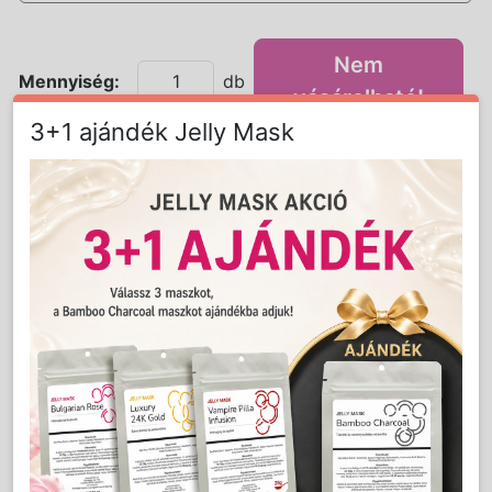
Nem
Mennyiség:
db
vásárolható!
3+1 ajándék Jelly Mask
Részletes Leírás
Újdonság!
Tőzegáfonyás Maszk 90 g
Cikkszám:8009408
A maszk kulcskomponense a magas
antioxidáns és C-vitamin tartalommal