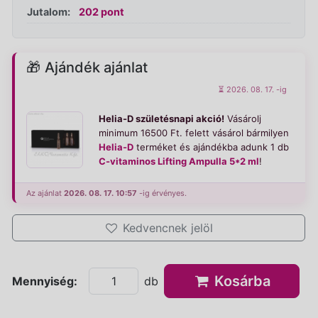
Jutalom:
202 pont
🎁
Ajándék ajánlat
⏳ 2026. 08. 17. -ig
Helia-D születésnapi akció!
Vásárolj
minimum 16500 Ft. felett vásárol bármilyen
Helia-D
terméket és ajándékba adunk 1 db
C-vitaminos Lifting Ampulla 5*2 ml
!
Az ajánlat
2026. 08. 17. 10:57
-ig érvényes.
Kedvencnek jelöl
Kosárba
Mennyiség:
db