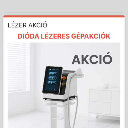
LÉZER AKCIÓ
Részletes Leírás
DIÓDA LÉZERES GÉPAKCIÓK
Vadgesztenyés éjszakai krém rozáceás bőrre
50ml - dobozban
Hidratáló és védelmet nyújtó krém érzékeny és
rosaceás bőrre. Ez a tökéletes arckrém gazdag
aktív összetevőkben, amely csillapítja az
érzékeny, irritált, pirosodásra hajlamos,
rosaceás bőröket. A Pronaline Sensitiv Skin
hatóanyag olyan növényi komplex, mely
nyugtató, antioxidáns, szabadgyökfogó, enyhíti
a bőr irritációját és véd a külső káros
hatásokkal szemben. A vadgesztenye kivonat
segíti a sejtek oxigén ellátását, fokozza azok