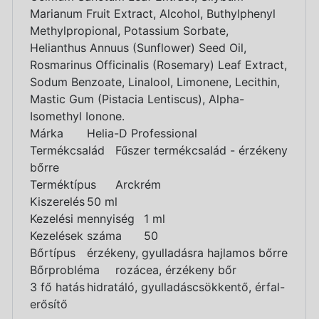
Marianum Fruit Extract, Alcohol, Buthylphenyl
Methylpropional, Potassium Sorbate,
Helianthus Annuus (Sunflower) Seed Oil,
Rosmarinus Officinalis (Rosemary) Leaf Extract,
Sodum Benzoate, Linalool, Limonene, Lecithin,
Mastic Gum (Pistacia Lentiscus), Alpha-
Isomethyl Ionone.
Márka
Helia-D Professional
Termékcsalád
Fűszer termékcsalád - érzékeny
bőrre
Terméktípus
Arckrém
Kiszerelés
50 ml
Kezelési mennyiség
1 ml
Kezelések száma
50
Bőrtípus
érzékeny, gyulladásra hajlamos bőrre
Bőrprobléma
rozácea, érzékeny bőr
3 fő hatás
hidratáló, gyulladáscsökkentő, érfal-
erősítő