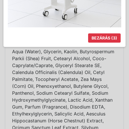
anyagcseréjét és erősíti az érfalakat. Dekoratív
papírdobozban szállítjuk, amely ajándékozásra
is kitűnően alkalmas.
Hatóanyagok:
Pronaline Sensitiv Skin, Pore
Away, E-vitamin, B5-Provitamin, vadgesztenye
kivonat.
BEZÁRÁS
(2)
Összetevők:
Aqua (Water), Glycerin, Kaolin, Butyrospermum
Parkii (Shea) Fruit, Cetearyl Alcohol, Coco-
Caprylate/Caprate, Glyceryl Stearate SE,
Calendula Officinalis (Calendula) Oil, Cetyl
Palmitate, Tocopheryl Acetate, Zea Mays
(Corn) Oil, Phenoxyethanol, Butylene Glycol,
Panthenol, Sodium Cetearyl Sulfate, Sodium
Hydroxymethylglycinate, Lactic Acid, Xanthan
Gum, Parfum (Fragrance), Disodium EDTA,
Ethylhexylglycerin, Salicylic Acid, Aesculus
Hippocastanum (Horse Chestnut) Extract,
Ocimum Sanctum Leaf Extract, Silybum