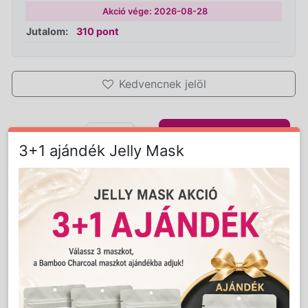
Akció vége: 2026-08-28
Jutalom:
310 pont
Kedvencnek jelöl
Kosárba
Mennyiség:
db
3+1 ajándék Jelly Mask
Részletes Leírás
Advance 800ml-es gyantamelegítő, fehér
színben. Minimál dizájn, szuper minőség. Az