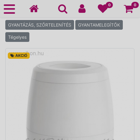
Ko
0
0
GYANTÁZÁS, SZŐRTELENÍTÉS
GYANTAMELEGÍTŐK
Tégelyes
AKCIÓ