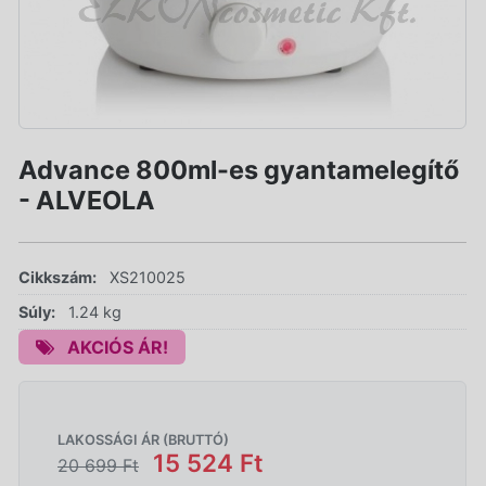
Advance 800ml-es gyantamelegítő
- ALVEOLA
Cikkszám:
XS210025
Súly:
1.24 kg
AKCIÓS ÁR!
LAKOSSÁGI ÁR (BRUTTÓ)
15 524 Ft
20 699 Ft