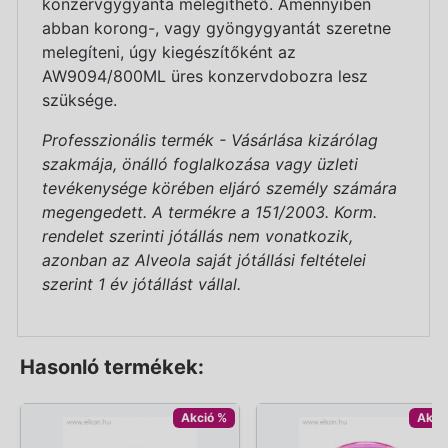
konzervgygyanta melegíthető. Amennyiben
abban korong-, vagy gyöngygyantát szeretne
melegíteni, úgy kiegészítőként az
AW9094/800ML üres konzervdobozra lesz
szüksége.
Professzionális termék - Vásárlása kizárólag
szakmája, önálló foglalkozása vagy üzleti
tevékenysége körében eljáró személy számára
megengedett. A termékre a 151/2003. Korm.
rendelet szerinti jótállás nem vonatkozik,
azonban az Alveola saját jótállási feltételei
szerint 1 év jótállást vállal.
Hasonló termékek:
Akció %
Akci