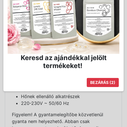
Advance egy professzionális gyantamelegítő,
kiváló biztonsági jellemzőkkel. Erőteljes és
gyors, 100 wattos teljesítmény mellett
kiemelkedő hatékonyságot és melegítési
sebességet biztosít. Ez a modell analóg
termosztátot és a magas hőmérsékletnek
ellenálló elemeket tartalmaz.
Keresd az ajándékkal jelölt
Termékjellemzők:
termékeket!
Gyors felfűtési idő
Beépített termosztát
Műanyag védőfedél
BEZÁRÁS
(2)
Fehér szín
Hőnek ellenálló alkatrészek
220-230V ~ 50/60 Hz
Figyelem! A gyantamelegítőbe közvetlenül
gyanta nem helyezhető. Abban csak