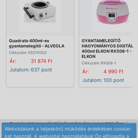
Quadrato 400ml-es
GYANTAMELEGÍTŐ
gyantamelegítő - ALVEOLA
HAGYOMÁNYOS DIGITÁLIS
400ml ELKON RX508-1 -
Cikkszám: XS210002
ELKON
Ár:
31 874 Ft
Cikkszám: RX508-1
Jutalom:
637 pont
Ár:
4 990 Ft
Jutalom:
100 pont
KOZMETIKAI KÉSZÜLÉK BÉRLÉS
KEZDŐLAP
Weboldalunk a teljeskörű müködés érdekében cookie-
ELÉRHETŐSÉG
RENDELÉSI FELTÉTELEK
kat használ. A weboldal használatával Ön elfogadja a