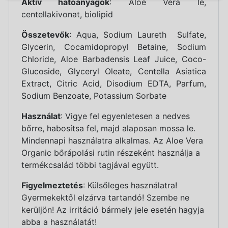
Aktív hatóanyagok
: Aloe Vera lé,
centellakivonat, biolipid
Összetevők
: Aqua, Sodium Laureth Sulfate,
Glycerin, Cocamidopropyl Betaine, Sodium
Chloride, Aloe Barbadensis Leaf Juice, Coco-
Glucoside, Glyceryl Oleate, Centella Asiatica
Extract, Citric Acid, Disodium EDTA, Parfum,
Sodium Benzoate, Potassium Sorbate
Használat
: Vigye fel egyenletesen a nedves
bőrre, habosítsa fel, majd alaposan mossa le.
Mindennapi használatra alkalmas. Az Aloe Vera
Organic bőrápolási rutin részeként használja a
termékcsalád többi tagjával együtt.
Figyelmeztetés
: Külsőleges használatra!
Gyermekektől elzárva tartandó! Szembe ne
kerüljön! Az irritáció bármely jele esetén hagyja
abba a használatát!