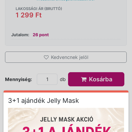
LAKOSSÁGI ÁR (BRUTTÓ)
1 299 Ft
Jutalom:
26 pont
Kedvencnek jelöl
Kosárba
Mennyiség:
db
3+1 ajándék Jelly Mask
Részletes Leírás