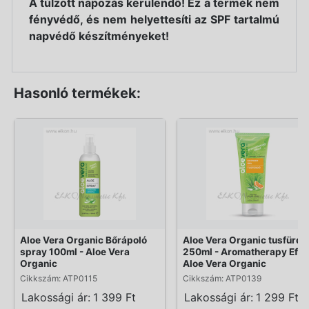
A túlzott napozás kerülendő! Ez a termék nem
fényvédő, és nem helyettesíti az SPF tartalmú
napvédő készítményeket!
Hasonló termékek:
Aloe Vera Organic Bőrápoló
Aloe Vera Organic tusfürdő
spray 100ml - Aloe Vera
250ml - Aromatherapy Effec
Organic
Aloe Vera Organic
Cikkszám: ATP0115
Cikkszám: ATP0139
Lakossági ár:
1 399 Ft
Lakossági ár:
1 299 Ft