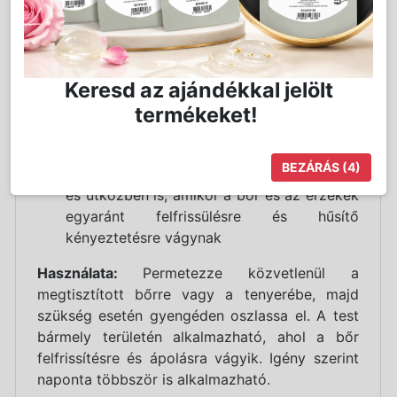
napozás után
nyugtatja a bőrt, támogatja a
komfortérzet helyreállítását
könnyed, finom permetű spray, gyors és
Keresd az ajándékkal jelölt
kényelmes használattal
gondosan válogatott bőrnyugtató és
termékeket!
hidratáló hatású összetevőkkel
kifinomult, trópusi mangó ihlette illattal
BEZÁRÁS
(4)
praktikus társ a mindennapokban – otthon
és útközben is, amikor a bőr és az érzékek
egyaránt felfrissülésre és hűsítő
kényeztetésre vágynak
Használata:
Permetezze közvetlenül a
megtisztított bőrre vagy a tenyerébe, majd
szükség esetén gyengéden oszlassa el. A test
bármely területén alkalmazható, ahol a bőr
felfrissítésre és ápolásra vágyik. Igény szerint
naponta többször is alkalmazható.