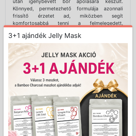
után igénybevett bőr ápolására készült.
Könnyed, permetezhető formulája azonnali
frissítő érzetet ad, miközben segít
komfortosabbá tenni a felmelegedett,
kipirosodott bőrt. Támogatja a bőr
3+1 ajándék Jelly Mask
regenerálódását és segíti a nedvesség
megőrzését. A gyümölcsös,
trópusi mangó illat
üdítővé és élvezetessé teszi a bőrápolási rutint
vagy a napozás utáni felfrissülést.
A formula gondosan válogatott bőrnyugtató és
hidratáló összetevőket tartalmaz:
Aloe gél
Panthenol
Allantoin
Körömvirág-kivonat
Centella kivonat
Miért jó választás?