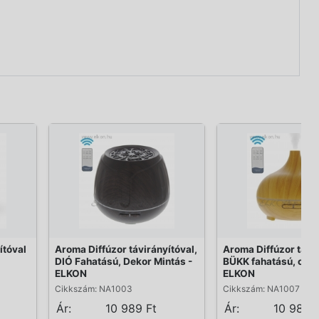
ítóval
Aroma Diffúzor távirányítóval,
Aroma Diffúzor távi
DIÓ Fahatású, Dekor Mintás -
BÜKK fahatású, csep
ELKON
ELKON
Cikkszám: NA1003
Cikkszám: NA1007
Ár:
10 989 Ft
Ár:
10 989 F