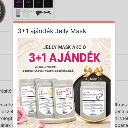
3+1 ajándék Jelly Mask
sító és illatosító távirányítóval, 300 ml
ezetet, de emellett kellemes atmoszférát is teremt. Ultras
, ezzel friss, üde hatást biztosít. A párás levegő csökkenti 
ologtató tartály 3 dl térfogatú, akár 10 óra üzemidőd is lehe
tásának köszönhetően hangulatos fényt kölcsönöz a szobán