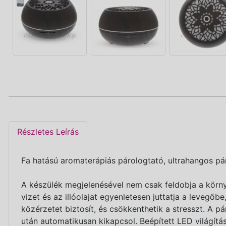
Részletes Leírás
Fa hatású aromaterápiás párologtató, ultrahangos párá
A készülék megjelenésével nem csak feldobja a körny
vizet és az illóolajat egyenletesen juttatja a levegőbe
közérzetet biztosít, és csökkenthetik a stresszt. A pár
után automatikusan kikapcsol. Beépített LED világí