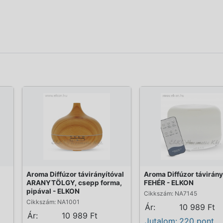
Aroma Diffúzor távirányítóval
Aroma Diffúzor távirány
ARANYTÖLGY, csepp forma,
FEHÉR - ELKON
pipával - ELKON
Cikkszám: NA7145
Cikkszám: NA1001
Ár:
10 989 Ft
Ár:
10 989 Ft
Jutalom:
220 pont