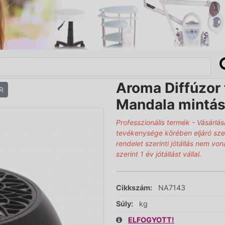
Aroma Diffúzor 
R
Mandala mintás
Professzionális termék - Vásárlás
tevékenysége körében eljáró sz
rendelet szerinti jótállás nem vo
szerint 1 év jótállást vállal.
Cikkszám:
NA7143
Súly:
kg
ELFOGYOTT!