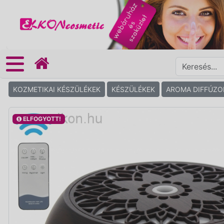
KOZMETIKAI KÉSZÜLÉKEK
KÉSZÜLÉKEK
AROMA DIFFÚZO
ELFOGYOTT!