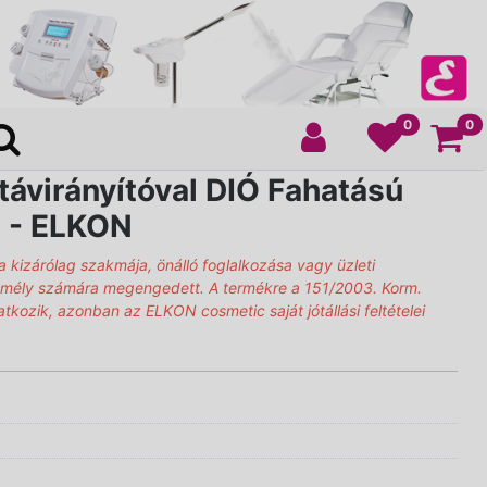
Ko
0
0
távirányítóval DIÓ Fahatású
 - ELKON
a kizárólag szakmája, önálló foglalkozása vagy üzleti
emély számára megengedett. A termékre a 151/2003. Korm.
natkozik, azonban az ELKON cosmetic saját jótállási feltételei