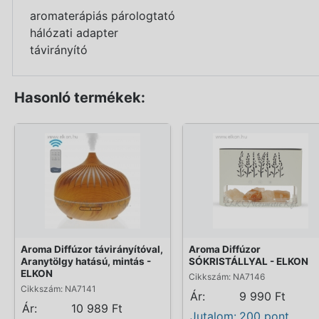
aromaterápiás párologtató
hálózati adapter
távirányító
Hasonló termékek:
Aroma Diffúzor távirányítóval,
Aroma Diffúzor
Aranytölgy hatású, mintás -
SÓKRISTÁLLYAL - ELKON
ELKON
Cikkszám: NA7146
Cikkszám: NA7141
Ár:
9 990 Ft
Ár:
10 989 Ft
Jutalom:
200 pont