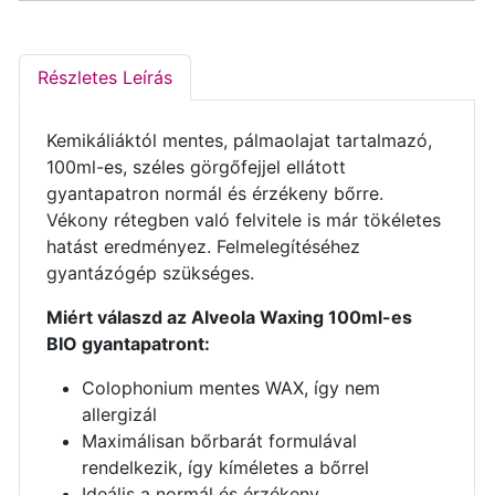
Részletes Leírás
Kemikáliáktól mentes, pálmaolajat tartalmazó,
100ml-es, széles görgőfejjel ellátott
gyantapatron normál és érzékeny bőrre.
Vékony rétegben való felvitele is már tökéletes
hatást eredményez. Felmelegítéséhez
gyantázógép szükséges.
Miért válaszd az Alveola Waxing 100ml-es
BIO gyantapatront:
Colophonium mentes WAX, így nem
allergizál
Maximálisan bőrbarát formulával
rendelkezik, így kíméletes a bőrrel
Ideális a normál és érzékeny