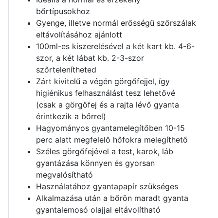
bőrtípusokhoz
Gyenge, illetve normál erősségű szőrszálak
eltávolításához ajánlott
100ml-es kiszerelésével a két kart kb. 4-6-
szor, a két lábat kb. 2-3-szor
szőrtelenítheted
Zárt kivitelű a végén görgőfejjel, így
higiénikus felhasználást tesz lehetővé
(csak a görgőfej és a rajta lévő gyanta
érintkezik a bőrrel)
Hagyományos gyantamelegítőben 10-15
perc alatt megfelelő hőfokra melegíthető
Széles görgőfejével a test, karok, láb
gyantázása könnyen és gyorsan
megvalósítható
Használatához gyantapapír szükséges
Alkalmazása után a bőrön maradt gyanta
gyantalemosó olajjal eltávolítható