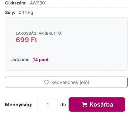
Cikkszám:
AW9301
Súly:
0.14 kg
LAKOSSÁGI ÁR (BRUTTÓ)
699 Ft
Jutalom:
14 pont
Kedvencnek jelöl
Kosárba
Mennyiség:
db