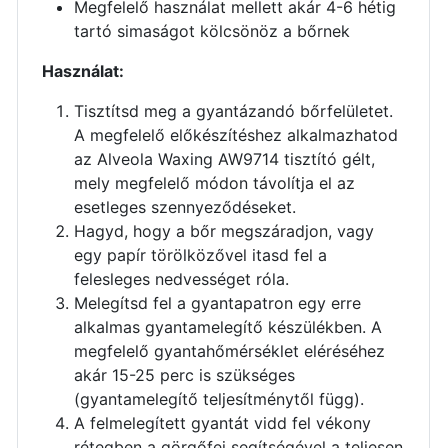
Megfelelő használat mellett akár 4-6 hétig
tartó simaságot kölcsönöz a bőrnek
Használat:
Tisztítsd meg a gyantázandó bőrfelületet.
A megfelelő előkészítéshez alkalmazhatod
az Alveola Waxing AW9714 tisztító gélt,
mely megfelelő módon távolítja el az
esetleges szennyeződéseket.
Hagyd, hogy a bőr megszáradjon, vagy
egy papír törölközővel itasd fel a
felesleges nedvességet róla.
Melegítsd fel a gyantapatron egy erre
alkalmas gyantamelegítő készülékben. A
megfelelő gyantahőmérséklet eléréséhez
akár 15-25 perc is szükséges
(gyantamelegítő teljesítménytől függ).
A felmelegített gyantát vidd fel vékony
rétegben a görgőfej segítségével a teljesen