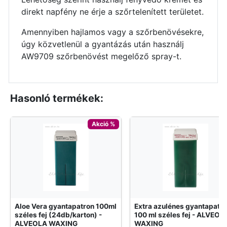
direkt napfény ne érje a szőrtelenített területet.
Amennyiben hajlamos vagy a szőrbenövésekre,
úgy közvetlenül a gyantázás után használj
AW9709 szőrbenövést megelőző spray-t.
Hasonló termékek:
Akció %
Aloe Vera gyantapatron 100ml
Extra azulénes gyantapatr
széles fej (24db/karton) -
100 ml széles fej - ALVEOL
ALVEOLA WAXING
WAXING