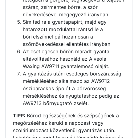
száraz, zsírmentes bőrre, a szőr
növekedésével megegyező irányban
Simítsd rá a gyantapapírt, majd egy
határozott mozdulattal rántsd le a
bőrfelszínnel párhuzamosan a
szőrnövekedéssel ellentétes irányban
Az esetlegesen bőrön maradt gyanta
eltávolításához használd az Alveola
Waxing AW9711 gyantalemosó olaját.
A gyantázás utáni esetleges bőrszárasság
mérsékléséhez alkalmazd az AW9712
őszibarackos ápolót a bőrvörösség
mérsékléséhez és nyugtatáshoz pedig az
AW9713 bőrnyugtató zselét.
TIPP:
Bőröd egészségének és szépségének a
megőrzéséhez kerüld a napozást vagy
szoláriumozást közvetlenül gyantázás után.
Lehetőség szerint használj fényvédő krémet és