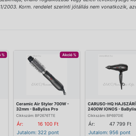
2003. Korm. rendelet szerinti jótállás nem vonatkozik, azonb
ó %
Akció %
Ceramic Air Styler 700W -
CARUSO-HQ HAJSZÁR
32mm - BaByliss Pro
2400W IONOS - BaBylis
Cikkszám: BP2676TTE
Cikkszám: BP6970IE
Ár:
16 100 Ft
Ár:
47 799 Ft
Jutalom:
322 pont
Jutalom:
956 pont