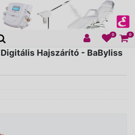
Ko
0
0
igitális Hajszárító - BaByliss