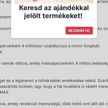
a, azaz 10-szer hosszabb, mint az AC-motorok élettartam
Keresd az ajándékkal
jelölt termékeket!
 eredményez.
motornak köszönhetően a rezgés jelentősen csökken. Az iz
BEZÁRÁS
(3)
cenként 4 milliószor szabályozza a motor forgását.
k.
nak ellátva, amely másodpercenként 4 milliós sebességgel
éget és a légáramot a hőmérséklet emelkedése nélkül. Szárí
eszárítás közben, úgy, hogy a haj továbbra is védett mara
LMAS.
a, amely rendkívüli mennyiségű, több millió iont állít elő