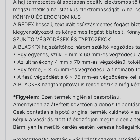
A haj természetes állapotában pozitív elektromos tölté
megszüntetik a haj statikus elektromosságát. A haj cs
KÖNNYŰ ÉS ERGONOMIKUS
A REDFX hosszú, texturált csúszásmentes fogást bizto
kiegyensúlyozott és kényelmes fogást biztosít. Könn
SZŰKÍTŐ VÉGZŐDÉSEK ÉS TARTOZÉKOK
A BLACKFX hajszárítóhoz három szűkítő végződés ta
• Egy egyenes, szűk, 6 mm x 60 mm-es végződésű, ame
• Az ultravékony 4 mm x 70 mm-es végződésű, tökél
• Egy ferde, 6 x 75 mm-es végződésű, a finomabb for
• A fésű végződést a 6 x 75 mm-es végződésre kell rö
A BLACKFX hangtompítóval is rendelkezik a még kény
*Figyelem:
Ezen termék higiéniai besorolású!
Amennyiben az átvételt követően a doboz felbontásra 
Csak bontatlan állapotú original termék küldhető viss
Kérjük a vásárlás előtt tájékozódjon megfelelően a te
Bármilyen felmerülő kérdés esetén keresse kollégáink
Professzionális termék - Vásárlását szakmai vásárló 