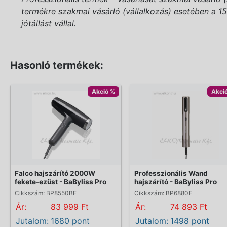
termékre szakmai vásárló (vállalkozás) esetében a 151/
jótállást vállal.
Hasonló termékek:
Akció %
Akci
Falco hajszárító 2000W
Professzionális Wand
fekete-ezüst - BaByliss Pro
hajszárító - BaByliss Pro
Cikkszám: BP8550BE
Cikkszám: BP6880E
Ár:
83 999 Ft
Ár:
74 893 Ft
Jutalom:
1680 pont
Jutalom:
1498 pont