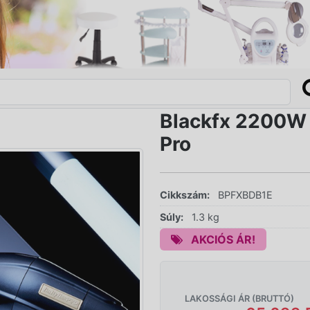
Blackfx 2200W D
Pro
Cikkszám:
BPFXBDB1E
Súly:
1.3 kg
AKCIÓS ÁR!
LAKOSSÁGI ÁR (BRUTTÓ)