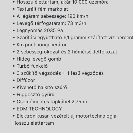
• Hosszú élettartam, akár 10 000 üzemóra
• Texturált fém markolat
• A légáram sebessége: 190 km/h
• Levegő térfogatáram: 73 m3/h
• Légnyomás 2035 Pa
• Szárítási együttható 6,1 gramm szárított víz percen
• Központi iongenerátor
• 2 sebességfokozat és 2 hőmérsékletfokozat
• Hideg levegő gomb
• Turbó funkció
• 3 szűkítő végződés + 1 fésű végződés
• Diffúzor
• Kivehető halkító szűrő
• Függesztő gyűrű
• Csomómentes tápkábel 2,75 m
• EDM TECHNOLOGY
• Elektronikusan vezérelt új motortechnológia
Hosszú élettartam