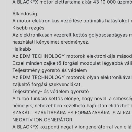
A BLACKFX motor élettartama akár 43 10 000 üzemór
Állandóság
A motor elektronikus vezérlése optimális hatásfokot
Kisebb rezgés
Az elektronikusan vezérelt kettős golyóscsapágyas 
használati kényelmet eredményez.
Halkabb
Az EDM TECHNOLOGY motorok elektronikája másodper
Ezzel minden zajkeltő forgási mozdulat lágyabbá váli
Teljesítmény gyorsító és védelem
Az EDM TECHNOLOGY motorok olyan elektronikával van
zajkeltő forgási szekvenciákat.
Teljesítmény- és védelem gyorsító
A turbó funkció kettős előnye, hogy növeli a sebess
némelyik, nehezebben kezelhető hajfürtön elidőzhet b
SZAKÁLL SZÁRÍTÁSÁRA ÉS FORMÁZÁSÁRA IS ALKA
NEGATÍV ION GENERÁTOR
A BLACKFX központi negatív iongenerátorral van ellátv