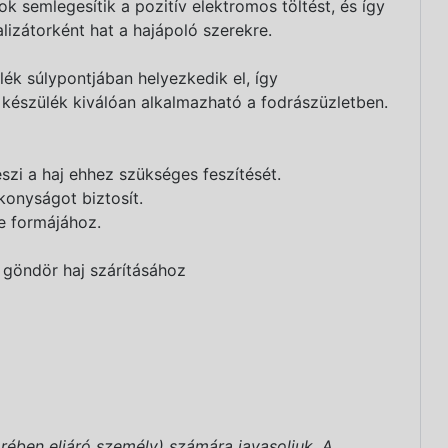
ok semlegesítik a pozitív elektromos töltést, és így
lizátorként hat a hajápoló szerekre.
ék súlypontjában helyezkedik el, így
 készülék kiválóan alkalmazható a fodrászüzletben.
zi a haj ehhez szükséges feszítését.
onyságot biztosít.
e formájához.
 göndör haj szárításához
rében eljáró személy) számára javasoljuk. A