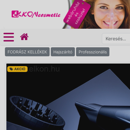
FODRÁSZ KELLÉKEK
Hajszárító
Professzionális
AKCIÓ