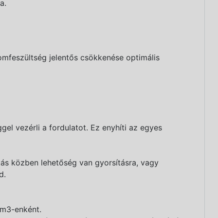
a.
omfeszültség jelentős csökkenése optimális
 vezérli a fordulatot. Ez enyhíti az egyes
tás közben lehetőség van gyorsításra, vagy
d.
 cm3-enként.