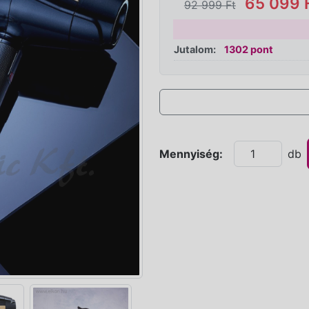
65 099 
92 999 Ft
Jutalom:
1302 pont
Mennyiség:
db