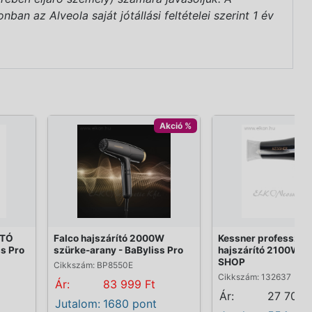
an az Alveola saját jótállási feltételei szerint 1 év
Akció %
ÍTÓ
Falco hajszárító 2000W
Kessner professzion
s Pro
szürke-arany - BaByliss Pro
hajszárító 2100W fek
SHOP
Cikkszám: BP8550E
Cikkszám: 132637
Ár:
83 999 Ft
Ár:
27 700 
Jutalom:
1680 pont