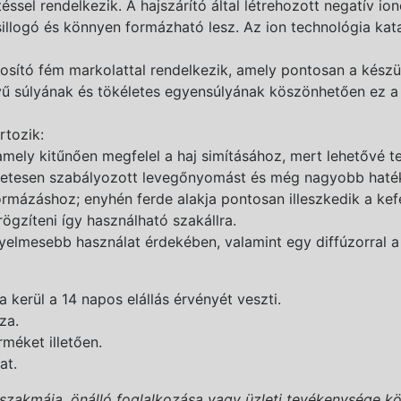
ssel rendelkezik. A hajszárító által létrehozott negatív ion
illogó és könnyen formázható lesz. Az ion technológia kata
sító fém markolattal rendelkezik, amely pontosan a készül
yű súlyának és tökéletes egyensúlyának köszönhetően ez a
rtozik:
ly kitűnően megfelel a haj simításához, mert lehetővé tes
etesen szabályozott levegőnyomást és még nagyobb haték
mázáshoz; enyhén ferde alakja pontosan illeszkedik a kef
gzíteni így használható szakállra.
elmesebb használat érdekében, valamint egy diffúzorral a
kerül a 14 napos elállás érvényét veszti.
za.
rméket illetően.
at.
(szakmája, önálló foglalkozása vagy üzleti tevékenysége kö