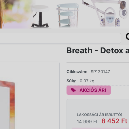
Breath - Detox a
Cikkszám:
SP120147
Súly:
0.07 kg
AKCIÓS ÁR!
LAKOSSÁGI ÁR (BRUTTÓ)
8 452 Ft
14 999 Ft