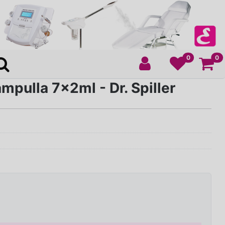
Ko
0
0
mpulla 7x2ml - Dr. Spiller