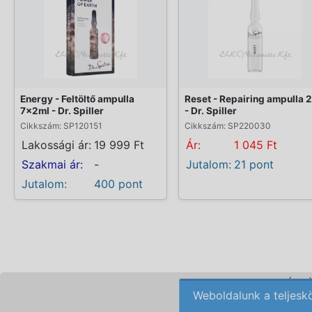
Energy - Feltöltő ampulla
Reset - Repairing ampulla 
7x2ml - Dr. Spiller
- Dr. Spiller
Cikkszám: SP120151
Cikkszám: SP220030
Lakossági ár:
19 999 Ft
Ár:
1 045 Ft
Szakmai ár:
-
Jutalom:
21 pont
Jutalom:
400 pont
KOZMETIKAI KÉSZ
Weboldalunk a teljesk