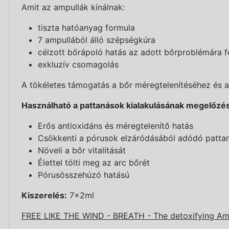
Amit az ampullák kínálnak:
tiszta hatóanyag formula
7 ampullából álló szépségkúra
célzott bőrápoló hatás az adott bőrproblémára 
exkluzív csomagolás
A tökéletes támogatás a bőr méregtelenítéséhez és a
Használható a pattanások kialakulásának megelőzés
Erős antioxidáns és méregtelenítő hatás
Csökkenti a pórusok elzáródásából adódó pattan
Növeli a bőr vitalitását
Élettel tölti meg az arc bőrét
Pórusösszehúzó hatású
Kiszerelés:
7x2ml
FREE LIKE THE WIND - BREATH - The detoxifying A