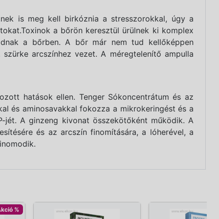
ek is meg kell birkóznia a stresszorokkal, úgy a
tokat.Toxinok a bőrön keresztül ürülnek ki komplex
akódnak a bőrben. A bőr már nem tud kellőképpen
, szürke arcszínhez vezet. A méregtelenítő ampulla
kozott hatások ellen. Tenger Sókoncentrátum és az
kkal és aminosavakkal fokozza a mikrokeringést és a
TP-jét. A ginzeng kivonat összekötőként működik. A
sítésére és az arcszín finomítására, a lóherével, a
 finomodik.
kció %