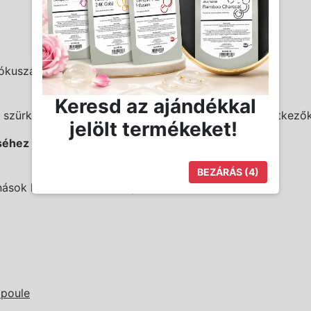
fókuszálva
Keresd az ajándékkal
 szürke sápadtság megszüntetéséhez. Ideális a következőkh
jelölt termékeket!
éhez is.
BEZÁRÁS
(3)
ások kialakulásának esélyét
mpoule