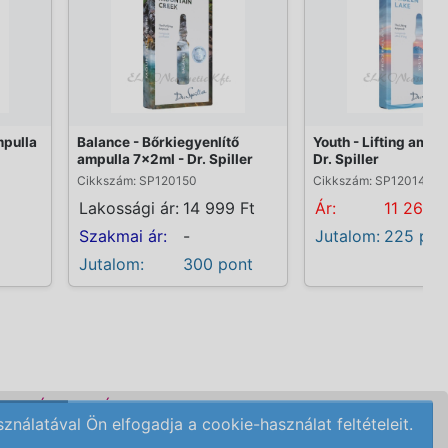
mpulla
Balance - Bőrkiegyenlítő
Youth - Lifting ampu
ampulla 7x2ml - Dr. Spiller
Dr. Spiller
Cikkszám: SP120150
Cikkszám: SP120145
Lakossági ár:
14 999 Ft
Ár:
11 269 F
Szakmai ár:
-
Jutalom:
225 pon
Jutalom:
300 pont
DELÉSI FELTÉTELEK
álatával Ön elfogadja a cookie-használat feltételeit.