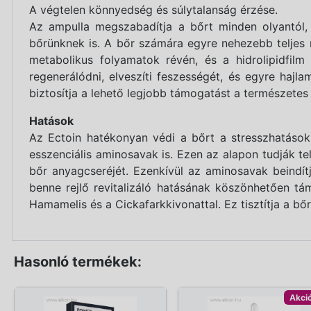
A végtelen könnyedség és súlytalanság érzése.
Az ampulla megszabadítja a bőrt minden olyantól, 
bőrünknek is. A bőr számára egyre nehezebb teljes 
metabolikus folyamatok révén, és a hidrolipidfil
regenerálódni, elveszíti feszességét, és egyre haj
biztosítja a lehető legjobb támogatást a természetes
Hatások
Az Ectoin hatékonyan védi a bőrt a stresszhatások
esszenciális aminosavak is. Ezen az alapon tudják t
bőr anyagcseréjét. Ezenkívül az aminosavak beindít
benne rejlő revitalizáló hatásának köszönhetően tám
Hamamelis és a Cickafarkkivonattal. Ez tisztítja a bőrt
Hasonló termékek:
Akci