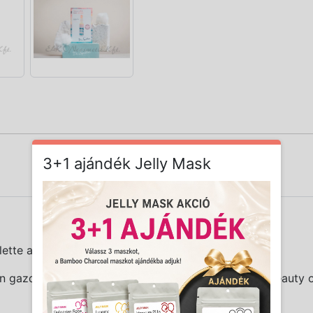
3+1 ajándék Jelly Mask
hlette ampullasorozatát.
n gazdag, bőrbarát ampullák fejlesztésében. Az új Beauty 