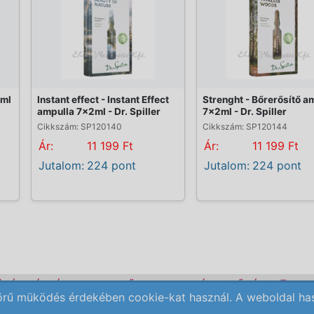
2ml
Instant effect - Instant Effect
Strenght - Bőrerősítő a
ampulla 7x2ml - Dr. Spiller
7x2ml - Dr. Spiller
Cikkszám: SP120140
Cikkszám: SP120144
Ár:
11 199 Ft
Ár:
11 199 Ft
Jutalom:
224 pont
Jutalom:
224 pont
ÜLÉK BÉRLÉS
KEZDŐLAP
ELÉRHETŐSÉG
REN
örű müködés érdekében cookie-kat használ. A weboldal haszn