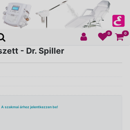
Ko
0
0
zett - Dr. Spiller
A szakmai árhoz jelentkezzen be!