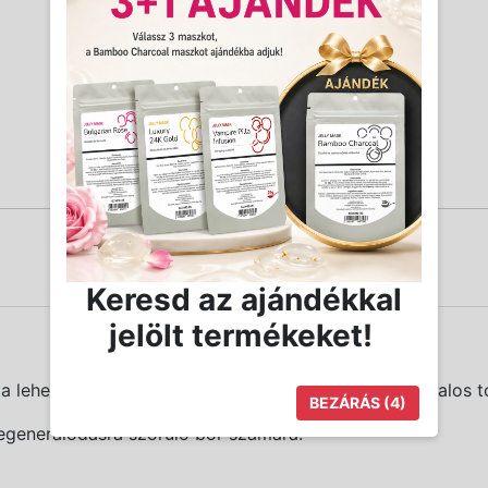
Keresd az ajándékkal
jelölt termékeket!
a lehető legjobban támogatja és segíti megőrizni fiatalos t
BEZÁRÁS
(4)
regenerálódásra szoruló bőr számára.