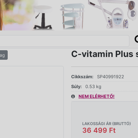
C-vitamin Plus s
ag
Cikkszám:
SP40991922
Súly:
0.53 kg
NEM ELÉRHETŐ!
LAKOSSÁGI ÁR (BRUTTÓ)
36 499 Ft