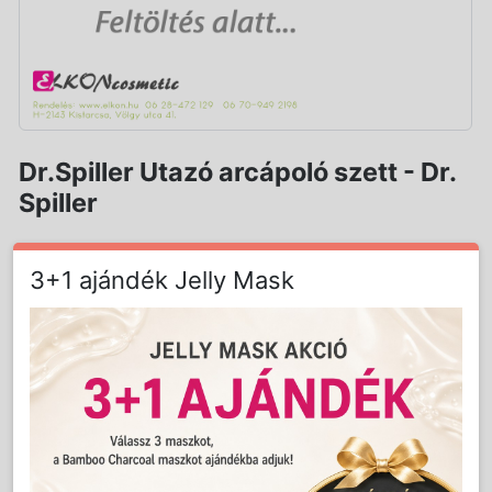
Dr.Spiller Utazó arcápoló szett - Dr.
Spiller
3+1 ajándék Jelly Mask
Cikkszám:
SP40990317
Súly:
0.53 kg
A szakmai árhoz jelentkezzen be!
Kizárólag regisztrált Szakemberek vásárolhatják!