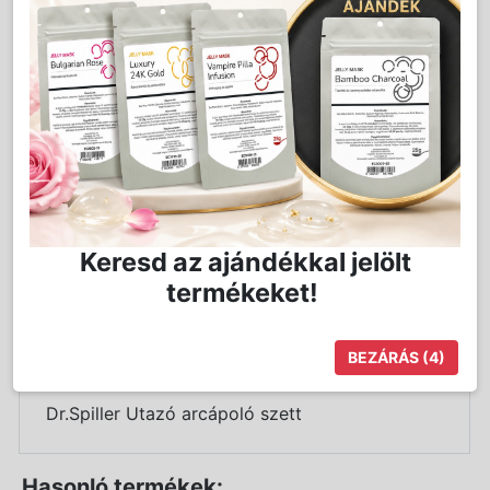
Kedvencnek jelöl
Nem
Mennyiség:
db
vásárolható!
Keresd az ajándékkal jelölt
termékeket!
Részletes Leírás
BEZÁRÁS
(4)
Dr.Spiller Utazó arcápoló szett
Hasonló termékek: