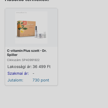
C-vitamin Plus szett - Dr.
Spiller
Cikkszám: SP40991922
Lakossági ár:
36 499 Ft
Szakmai ár:
-
Jutalom:
730 pont