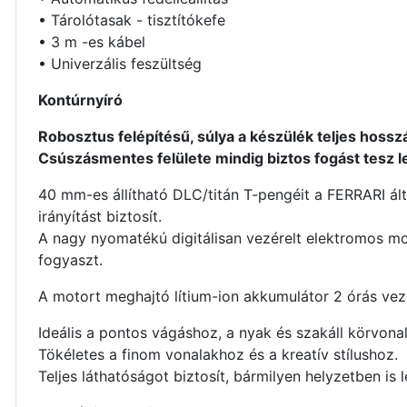
• Tárolótasak - tisztítókefe
• 3 m -es kábel
• Univerzális feszültség
Kontúrnyíró
Robosztus felépítésű, súlya a készülék teljes hossz
Csúszásmentes felülete mindig biztos fogást tesz l
40 mm-es állítható DLC/titán T-pengéit a FERRARI á
irányítást biztosít.
A nagy nyomatékú digitálisan vezérelt elektromos mo
fogyaszt.
A motort meghajtó lítium-ion akkumulátor 2 órás veze
Ideális a pontos vágáshoz, a nyak és szakáll körvona
Tökéletes a finom vonalakhoz és a kreatív stílushoz.
Teljes láthatóságot biztosít, bármilyen helyzetben is 