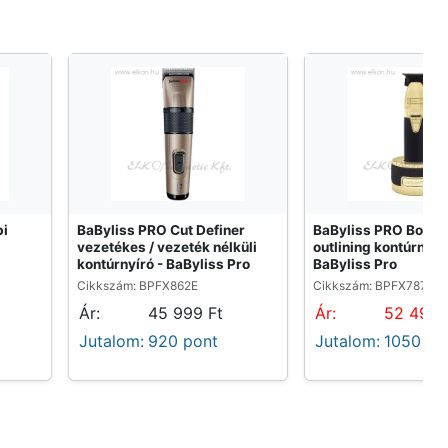
bi
BaByliss PRO Cut Definer
BaByliss PRO Boost 
vezetékes / vezeték nélküli
outlining kontúrnyíró
kontúrnyíró - BaByliss Pro
BaByliss Pro
Cikkszám: BPFX862E
Cikkszám: BPFX7870G
Ár:
45 999 Ft
Ár:
52 499 
Jutalom:
920 pont
Jutalom:
1050 po