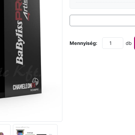
Mennyiség:
db