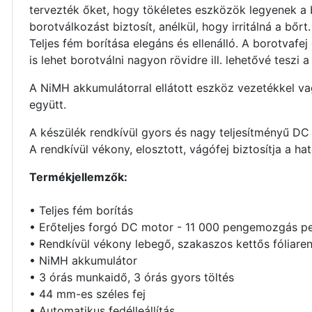
tervezték őket, hogy tökéletes eszközök legyenek a 
borotválkozást biztosít, anélkül, hogy irritálná a b
Teljes fém borítása elegáns és ellenálló. A borotva
is lehet borotválni nagyon rövidre ill. lehetővé teszi 
A NiMH akkumulátorral ellátott eszköz vezetékkel vagy
együtt.
A készülék rendkívül gyors és nagy teljesítményű D
A rendkívül vékony, elosztott, vágófej biztosítja a ha
Termékjellemzők:
• Teljes fém borítás
• Erőteljes forgó DC motor - 11 000 pengemozgás p
• Rendkívül vékony lebegő, szakaszos kettős fóliare
• NiMH akkumulátor
• 3 órás munkaidő, 3 órás gyors töltés
• 44 mm-es széles fej
• Automatikus fedélleállítás