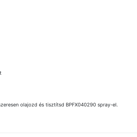
t
zeresen olajozd és tisztítsd BPFX040290 spray-el.