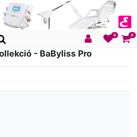
Ko
0
0
lekció - BaByliss Pro