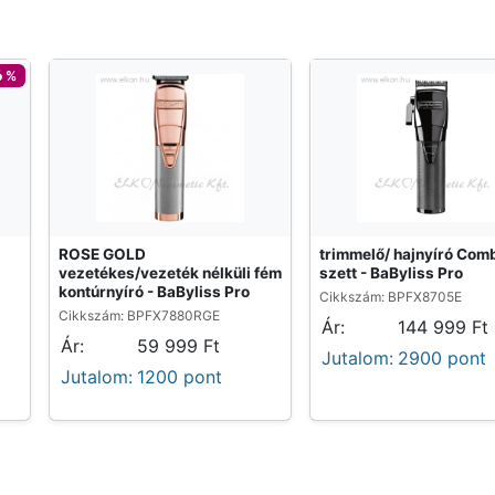
ó %
ROSE GOLD
trimmelő/ hajnyíró Com
vezetékes/vezeték nélküli fém
szett - BaByliss Pro
kontúrnyíró - BaByliss Pro
Cikkszám: BPFX8705E
Cikkszám: BPFX7880RGE
Ár:
144 999 Ft
Ár:
59 999 Ft
Jutalom:
2900 pont
Jutalom:
1200 pont