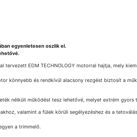
ában egyenletesen oszlik el.
ehetővé.
ltal tervezett EDM TECHNOLOGY motorral hajtja, mely kiem
tor könnyebb és rendkívül alacsony rezgést biztosít a műk
ték nélküli működést tesz lehetővé, melyet extrém gyors töl
lakhoz, valamint a fülek körüli segélyezéshez és a tetoválá
legyen a trimmelő.