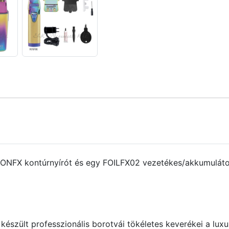
NFX kontúrnyírót és egy FOILFX02 vezetékes/akkumulátoros
készült professzionális borotvái tökéletes keverékei a lu