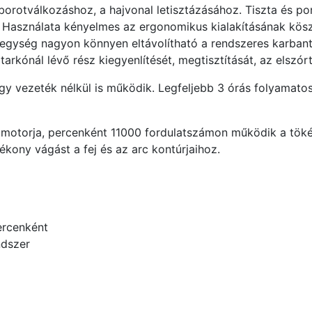
borotválkozáshoz, a hajvonal letisztázásához. Tiszta és p
őrt. Használata kényelmes az ergonomikus kialakításának kö
fej egység nagyon könnyen eltávolítható a rendszeres karb
a tarkónál lévő rész kiegyenlítését, megtisztítását, az elszór
 vezeték nélkül is működik. Legfeljebb 3 órás folyamatos ha
C motorja, percenként 11000 fordulatszámon működik a tök
tékony vágást a fej és az arc kontúrjaihoz.
ercenként
ndszer