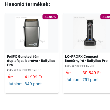
Hasonló termékek:
Akció %
Akci
FoilFX Gunsteel fém
LO-PROFX Compact
duplafejes borotva - BaByliss
Kontúrnyíró - BaByliss Pro
Pro
Cikkszám: BPFX720E
Cikkszám: BPFXFS2GSE
Ár:
39 549 Ft
Ár:
41 999 Ft
Jutalom:
791 pont
Jutalom:
840 pont