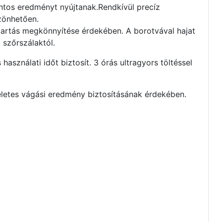
ontos eredményt nyújtanak.
Rendkívül precíz
szönhetően.
antartás megkönnyítése érdekében.
A borotvával hajat
t szőrszálaktól.
sználati időt biztosít. 3 órás ultragyors töltéssel
életes vágási eredmény biztosításának érdekében.