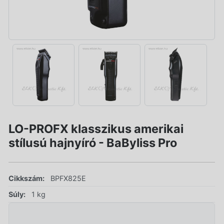
LO-PROFX klasszikus amerikai
stílusú hajnyíró - BaByliss Pro
Cikkszám:
BPFX825E
Súly:
1 kg