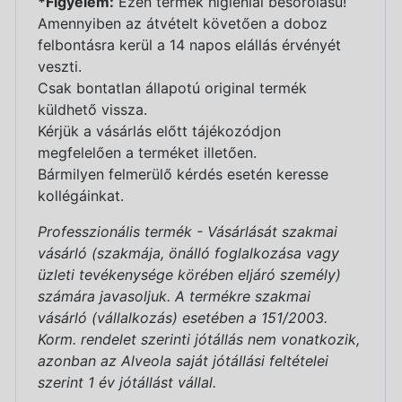
*Figyelem:
Ezen termék higiéniai besorolású!
Amennyiben az átvételt követően a doboz
felbontásra kerül a 14 napos elállás érvényét
veszti.
Csak bontatlan állapotú original termék
küldhető vissza.
Kérjük a vásárlás előtt tájékozódjon
megfelelően a terméket illetően.
Bármilyen felmerülő kérdés esetén keresse
kollégáinkat.
Professzionális termék - Vásárlását szakmai
vásárló (szakmája, önálló foglalkozása vagy
üzleti tevékenysége körében eljáró személy)
számára javasoljuk. A termékre szakmai
vásárló (vállalkozás) esetében a 151/2003.
Korm. rendelet szerinti jótállás nem vonatkozik,
azonban az Alveola saját jótállási feltételei
szerint 1 év jótállást vállal.