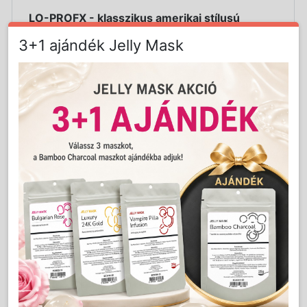
LO-PROFX - klasszikus amerikai stílusú
hajnyírónyíró.
3+1 ajándék Jelly Mask
Nagy teljesítményű és nagy nyomatékú
digitális motor
6 800 ford./perc állandó sebesség - 13600
löket/perc végig a teljes 2,5 órás vezeték
nélküli üzemidőben
több mint 17 000 vágás másodpercenként,
kiemelkedő vágási teljesítmény
Lítium-ion akkumulátor –
vezetékes/vezeték nélküli működés
2,5 óra vezeték nélküli üzemidő 3 órás
töltési idővel
3300 mAh kapacitás
LED-es töltöttségjelző