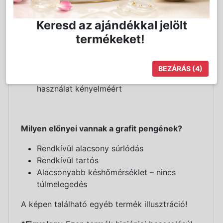
grafit mélyfogú 45 mm-es -penge
nullásra állítható penge
Keresd az ajándékkal jelölt
5 állítható vágáshossz 0,7 – 1,4 -2 2,8 -3,5
termékeket!
mm
lapos fém pajzsburkolat
vékony, ergonomikus hüvelykujj és alsó
BEZÁRÁS
(4)
markolat a tökéletes irányításért és a
használat kényelméért
Milyen előnyei vannak a grafit pengének?
Rendkívül alacsony súrlódás
Rendkívül tartós
Alacsonyabb késhőmérséklet – nincs
túlmelegedés
A képen található egyéb termék illusztráció!