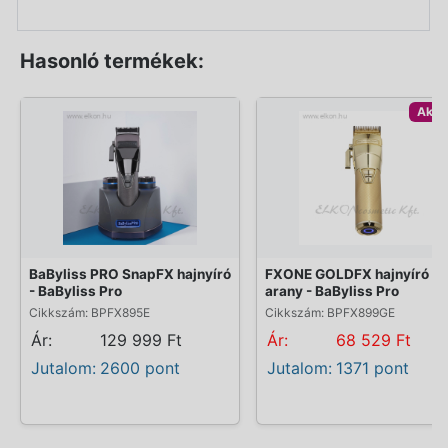
Hasonló termékek:
Akci
BaByliss PRO SnapFX hajnyíró
FXONE GOLDFX hajnyíró
- BaByliss Pro
arany - BaByliss Pro
Cikkszám: BPFX895E
Cikkszám: BPFX899GE
Ár:
129 999 Ft
Ár:
68 529 Ft
Jutalom:
2600 pont
Jutalom:
1371 pont