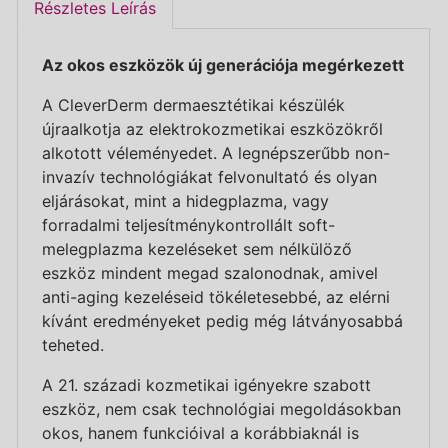
Részletes Leírás
Az okos eszközök új generációja megérkezett
A CleverDerm dermaesztétikai készülék
újraalkotja az elektrokozmetikai eszközökről
alkotott véleményedet. A legnépszerűbb non-
invazív technológiákat felvonultató és olyan
eljárásokat, mint a hidegplazma, vagy
forradalmi teljesítménykontrollált soft-
melegplazma kezeléseket sem nélkülöző
eszköz mindent megad szalonodnak, amivel
anti-aging kezeléseid tökéletesebbé, az elérni
kívánt eredményeket pedig még látványosabbá
teheted.
A 21. századi kozmetikai igényekre szabott
eszköz, nem csak technológiai megoldásokban
okos, hanem funkcióival a korábbiaknál is