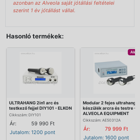
azonban az Alveola saját jótállási feltételei
szerint 1 év jótállást vállal.
Hasonló termékek:
Akci
ULTRAHANG 2in1 arc és
Modular 2 fejes ultrahango
testkező fejjel DIY101 - ELKON
készülék arcra és testre -
ALVEOLA EQUIPMENT
Cikkszám: DIY101
Cikkszám: AE50312A
Ár:
59 990 Ft
Ár:
79 999 Ft
Jutalom:
1200 pont
Jutalom:
1600 pont