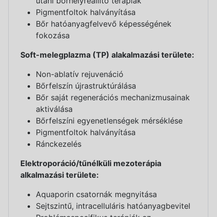
utáni bőrhelyreállító terápiák
Pigmentfoltok halványítása
Bőr hatóanyagfelvevő képességének
fokozása
Soft-melegplazma (TP) alakalmazási területe:
Non-ablatív rejuvenáció
Bőrfelszín újrastruktúrálása
Bőr saját regenerációs mechanizmusainak
aktiválása
Bőrfelszíni egyenetlenségek mérséklése
Pigmentfoltok halványítása
Ránckezelés
Elektroporáció/tűnélküli mezoterápia
alkalmazási területe:
Aquaporin csatornák megnyitása
Sejtszintű, intracelluláris hatóanyagbevitel