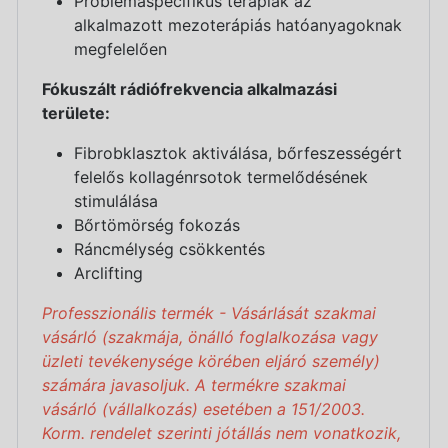
Problémaspecifikus terápiák az
alkalmazott mezoterápiás hatóanyagoknak
megfelelően
Fókuszált rádiófrekvencia alkalmazási
területe:
Fibrobklasztok aktiválása, bőrfeszességért
felelős kollagénrsotok termelődésének
stimulálása
Bőrtömörség fokozás
Ráncmélység csökkentés
Arclifting
Professzionális termék - Vásárlását szakmai
vásárló (szakmája, önálló foglalkozása vagy
üzleti tevékenysége körében eljáró személy)
számára javasoljuk. A termékre szakmai
vásárló (vállalkozás) esetében a 151/2003.
Korm. rendelet szerinti jótállás nem vonatkozik,