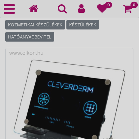
Ko
0
0
KOZMETIKAI KÉSZÜLÉKEK
KÉSZÜLÉKEK
HATÓANYAGBEVITEL