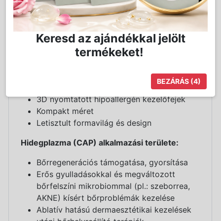
Forradalmi technológiai megoldások, melyek a
hatékonyság mellett a felhasználási élményt
is az élvonalba emelik:
Keresd az ajándékkal jelölt
termékeket!
Fejlett szoftveres vezérlés
Okos kezelőfejek
Automatikus kezelési paraméter állítás
BEZÁRÁS
(3)
Különösen egyszerű vezérlés
3D nyomtatott hipoallergén kezelőfejek
Kompakt méret
Letisztult formavilág és design
Hidegplazma (CAP) alkalmazási területe:
Bőrregenerációs támogatása, gyorsítása
Erős gyulladásokkal és megváltozott
bőrfelszíni mikrobiommal (pl.: szeborrea,
AKNE) kísért bőrproblémák kezelése
Ablatív hatású dermaesztétikai kezelések