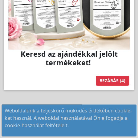
Keresd az ajándékkal jelölt
termékeket!
BEZÁRÁS
(4)
Weboldalunk a teljeskörű müködés érdekében cookie-
kat használ. A weboldal használatával Ön elfogadja a
cookie-használat feltételeit.