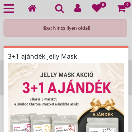
Ko
0
0
Hiba: Nincs ilyen oldal!
3+1 ajándék Jelly Mask
KOZMETIKAI KÉSZÜLÉK BÉRLÉS
KEZDŐLAP
ELÉRHETŐSÉG
RENDELÉSI FELTÉTELEK
Copyright © 2009-2026 All Rights Reserved.