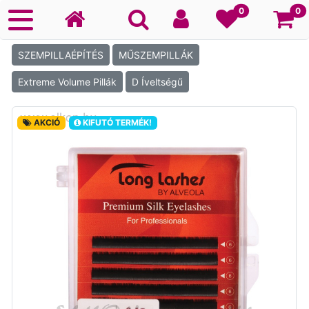
Ko
0
0
SZEMPILLAÉPÍTÉS
MŰSZEMPILLÁK
Extreme Volume Pillák
D Íveltségű
AKCIÓ
KIFUTÓ TERMÉK!