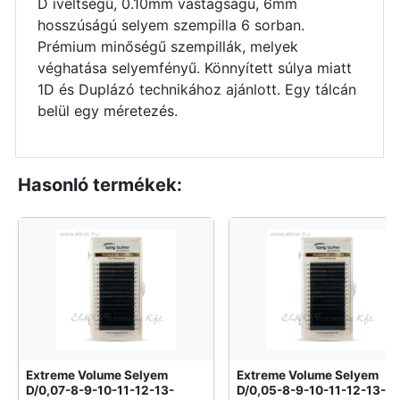
D íveltségű, 0.10mm vastagságú, 6mm
hosszúságú selyem szempilla 6 sorban.
Prémium minőségű szempillák, melyek
véghatása selyemfényű. Könnyített súlya miatt
1D és Duplázó technikához ajánlott. Egy tálcán
belül egy méretezés.
Hasonló termékek:
Extreme Volume Selyem
Extreme Volume Selyem
D/0,07-8-9-10-11-12-13-
D/0,05-8-9-10-11-12-13-