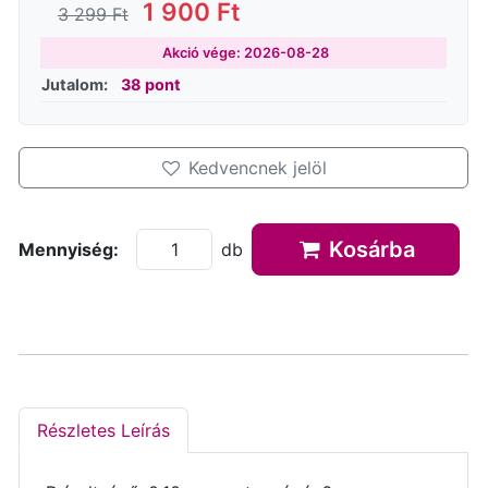
1 900 Ft
3 299 Ft
Akció vége: 2026-08-28
Jutalom:
38 pont
Kedvencnek jelöl
Kosárba
Mennyiség:
db
Részletes Leírás