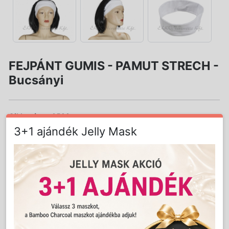
FEJPÁNT GUMIS - PAMUT STRECH -
Bucsányi
Cikkszám:
0528
3+1 ajándék Jelly Mask
Súly:
0.02 kg
LAKOSSÁGI ÁR (BRUTTÓ)
1 210 Ft
Jutalom:
24 pont