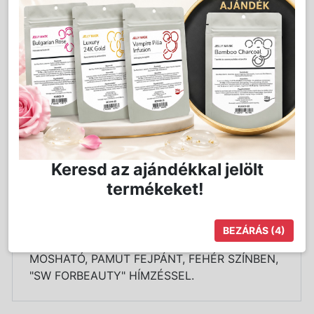
Kedvencnek jelöl
Kosárba
Mennyiség:
db
Keresd az ajándékkal jelölt
termékeket!
Részletes Leírás
BEZÁRÁS
(4)
KOZMETIKAI KEZELÉSEKHEZ HASZNÁLATOS
MOSHATÓ, PAMUT FEJPÁNT, FEHÉR SZÍNBEN,
"SW FORBEAUTY" HÍMZÉSSEL.