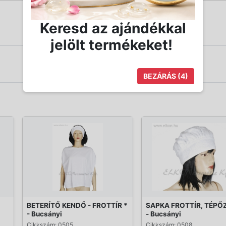
Keresd az ajándékkal
jelölt termékeket!
BEZÁRÁS
(4)
BETERÍTŐ KENDŐ - FROTTÍR *
SAPKA FROTTÍR, TÉPŐ
- Bucsányi
- Bucsányi
Cikkszám: 0505
Cikkszám: 0508