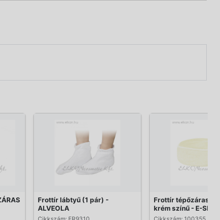
ZÁRAS
Frottír lábtyű (1 pár) -
Frottír tépőzáras Fe
ALVEOLA
krém színű - E-SHO
Cikkszám: FR9310
Cikkszám: 100355