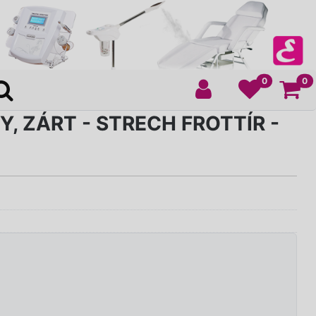
Ko
0
0
, ZÁRT - STRECH FROTTÍR -