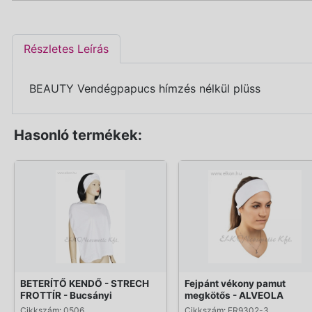
Részletes Leírás
BEAUTY Vendégpapucs hímzés nélkül plüss
Hasonló termékek:
BETERÍTŐ KENDŐ - STRECH
Fejpánt vékony pamut
FROTTÍR - Bucsányi
megkötős - ALVEOLA
Cikkszám: 0506
Cikkszám: FR9302-3