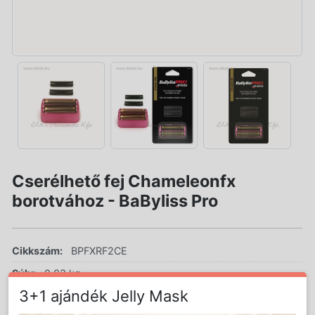
Cserélhető fej Chameleonfx
borotvához - BaByliss Pro
Cikkszám:
BPFXRF2CE
Súly:
0.03 kg
3+1 ajándék Jelly Mask
AKCIÓS ÁR!