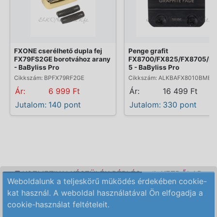
FXONE cserélhető dupla fej
Penge grafit
FX79FS2GE borotvához arany
FX8700/FX825/FX8705/F
- BaByliss Pro
5 - BaByliss Pro
Cikkszám: BPFX79RF2GE
Cikkszám: ALKBAFX8010BME
Ár:
6 999 Ft
Ár:
16 499 Ft
Jutalom:
140 pont
Jutalom:
330 pont
KOZMETIKAI KÉSZÜLÉK BÉRLÉS
KEZDŐLAP
Weboldalunk a teljeskörű müködés érdekében cookie-
ELÉRHETŐSÉG
RENDELÉSI FELTÉTELEK
kat használ. A weboldal használatával Ön elfogadja a
cookie-használat feltételeit.
Copyright © 2009-2026 All Rights Reserved.