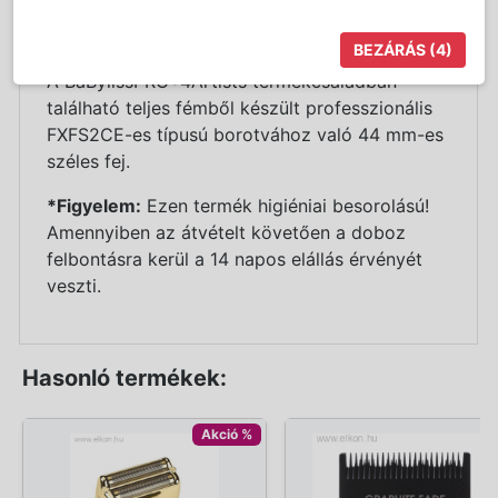
Részletes Leírás
BEZÁRÁS
(4)
A BaBylissPRO®4Artists termékcsaládban
található teljes fémből készült professzionális
FXFS2CE-es típusú borotvához való 44 mm-es
széles fej.
*Figyelem:
Ezen termék higiéniai besorolású!
Amennyiben az átvételt követően a doboz
felbontásra kerül a 14 napos elállás érvényét
veszti.
Hasonló termékek:
Akció %