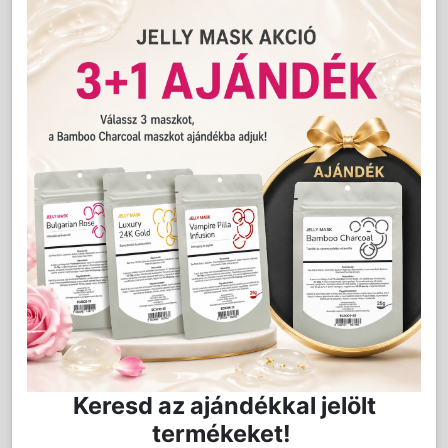
LAKOSSÁGI ÁR (BRUTTÓ)
6 999 Ft
9 999 Ft
Akció vége: 2026-08-28
Jutalom:
140 pont
Kedvencnek jelöl
Kosárba
Mennyiség:
db
Keresd az ajándékkal jelölt
termékeket!