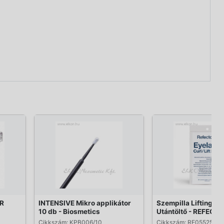
R
INTENSIVE Mikro applikátor
Szempilla Lifting R
10 db - Biosmetics
Utántöltő - REFECT
Cikkszám: KPB006/10
Cikkszám: RE05525