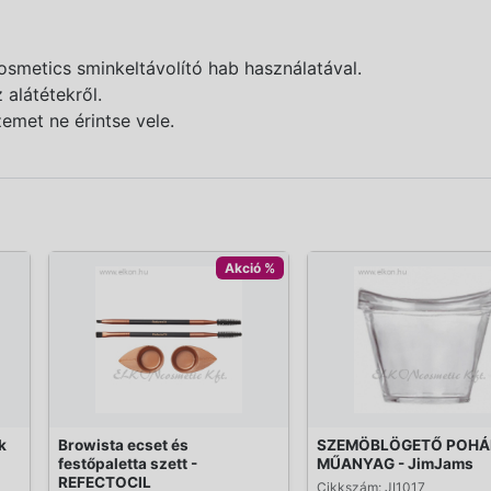
osmetics sminkeltávolító hab használatával.
 alátétekről.
emet ne érintse vele.
Akció %
k
Browista ecset és
SZEMÖBLÖGETŐ POHÁ
festőpaletta szett -
MŰANYAG - JimJams
REFECTOCIL
Cikkszám: JI1017