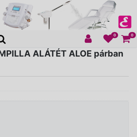
Ko
0
0
MPILLA ALÁTÉT ALOE párban