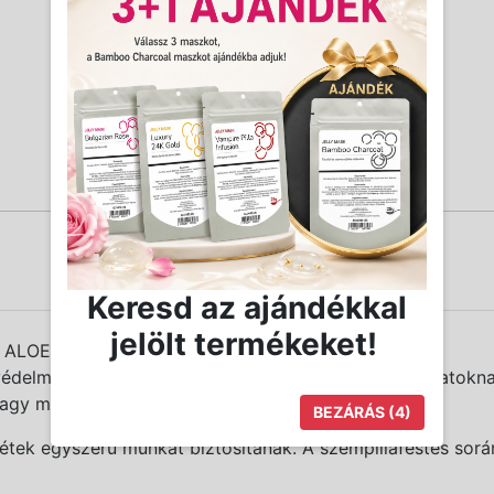
Keresd az ajándékkal
jelölt termékeket!
 ALOE KIVONATTAL - VÉDELEM ÉS ÁPOLÁS
édelmére kifejlesztett szempillaalátét. Az Aloe kivonatok
 hagy maga után.
BEZÁRÁS
(3)
tétek egyszerű munkát biztosítanak. A szempillafestés sor