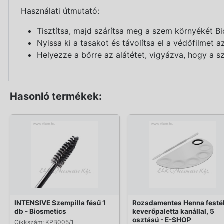
Használati útmutató:
Tisztítsa, majd szárítsa meg a szem környékét Bi
Nyissa ki a tasakot és távolítsa el a védőfilmet az
Helyezze a bőrre az alátétet, vigyázva, hogy a sz
Hasonló termékek:
INTENSIVE Szempilla fésű 1
Rozsdamentes Henna festé
db - Biosmetics
keverőpaletta kanállal, 5
osztású - E-SHOP
Cikkszám: KPB005/1