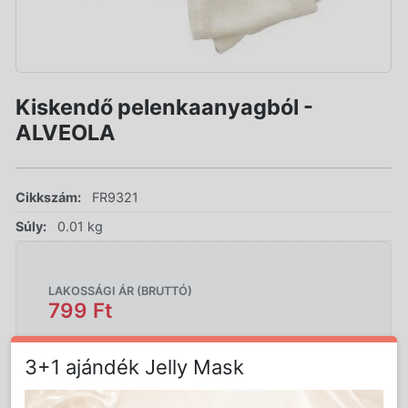
Kiskendő pelenkaanyagból -
ALVEOLA
Cikkszám:
FR9321
Súly:
0.01 kg
LAKOSSÁGI ÁR (BRUTTÓ)
799 Ft
3+1 ajándék Jelly Mask
Jutalom:
16 pont