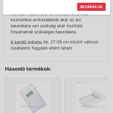
A fehér színű szellős pamut anyag a bőrrel
BEZÁRÁS
(4)
érintkezve kellemes érzést kelt, nem irritál.
Könnyen tisztítható és kiválóan alkalmas
kozmetikai arckezelésnél akár az arc
takarására van szükség akár tisztítási
folyamatnál szükséges használata.
A kendő mérete:
kb. 27-29 cm között változó
(szabástól függően eltérő lehet)
Hasonló termékek: