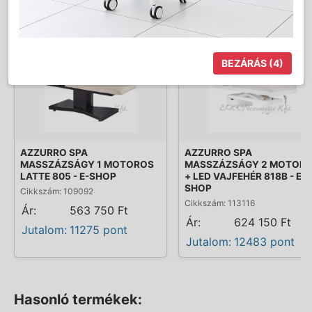
Kapcsolódó termékek:
BEZÁRÁS
(4)
AZZURRO SPA
AZZURRO SPA
MASSZÁZSÁGY 1 MOTOROS
MASSZÁZSÁGY 2 MOTOR
LATTE 805 - E-SHOP
+ LED VAJFEHÉR 818B - E-
SHOP
Cikkszám: 109092
Cikkszám: 113116
Ár:
563 750 Ft
Ár:
624 150 Ft
Jutalom:
11275 pont
Jutalom:
12483 pont
Hasonló termékek: