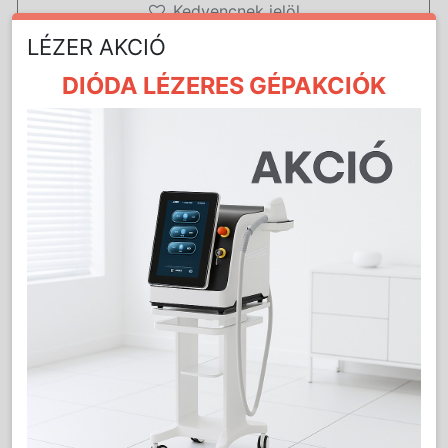
Kedvencnek jelöl
LÉZER AKCIÓ
DIÓDA LÉZERES GÉPAKCIÓK
Nem
Mennyiség:
db
vásárolható!
Részletes Leírás
50*100 CM-ES FROTTÍR TÖRÜLKÖZŐ FEHÉR
SZÍNBEN, ANACONDA HÍMZÉSSEL.
MOSÓGÉPBEN MOSHATÓ.