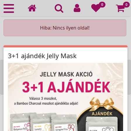
Ko
0
0
Hiba: Nincs ilyen oldal!
3+1 ajándék Jelly Mask
KOZMETIKAI KÉSZÜLÉK BÉRLÉS
KEZDŐLAP
ELÉRHETŐSÉG
RENDELÉSI FELTÉTELEK
Copyright © 2009-2026 All Rights Reserved.