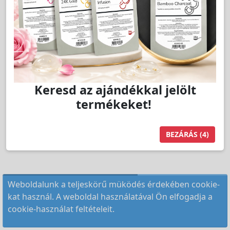
Keresd az ajándékkal jelölt
termékeket!
BEZÁRÁS
(4)
Weboldalunk a teljeskörű müködés érdekében cookie-
kat használ. A weboldal használatával Ön elfogadja a
cookie-használat feltételeit.