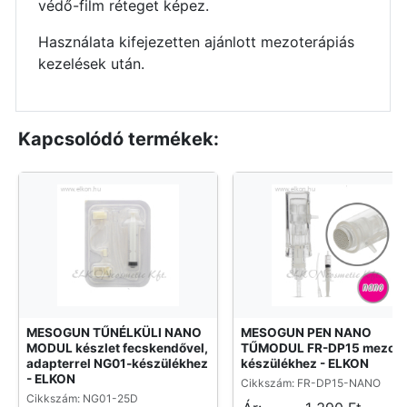
védő-film réteget képez.
Használata kifejezetten ajánlott mezoterápiás
kezelések után.
Kapcsolódó termékek:
MESOGUN TŰNÉLKÜLI NANO
MESOGUN PEN NANO
MODUL készlet fecskendővel,
TŰMODUL FR-DP15 mezop
adapterrel NG01-készülékhez
készülékhez - ELKON
- ELKON
Cikkszám: FR-DP15-NANO
Cikkszám: NG01-25D