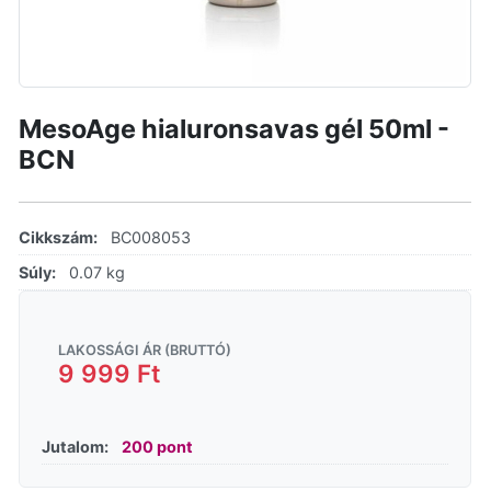
MesoAge hialuronsavas gél 50ml -
BCN
Cikkszám:
BC008053
Súly:
0.07 kg
LAKOSSÁGI ÁR (BRUTTÓ)
9 999 Ft
Jutalom:
200 pont