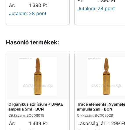
Ár:
1 390 Ft
Ár:
1 390 Ft
Jutalom:
28 pont
Jutalom:
28 pont
Hasonló termékek:
Organikus szilícium + DMAE
Trace elements, Nyomelem
ampulla 5ml - BCN
ampulla 2ml - BCN
Cikkszám: BC008015
Cikkszám: BC008028
Ár:
1 449 Ft
Lakossági ár:
1 299 Ft