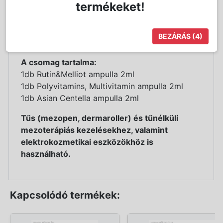
termékeket!
kitisztulását. Polyvitamin ampullánk pedig
értékes vitaminokkal tölti fel és regenerálja a
bőrt. Segíti immunitásának fenntartását és az
BEZÁRÁS
(4)
új szövetek képződését.
A csomag tartalma:
1db Rutin&Melliot ampulla 2ml
1db Polyvitamins, Multivitamin ampulla 2ml
1db Asian Centella ampulla 2ml
Tűs (mezopen, dermaroller) és tűnélküli
mezoterápiás kezelésekhez, valamint
elektrokozmetikai eszközökhöz is
használható.
Kapcsolódó termékek: