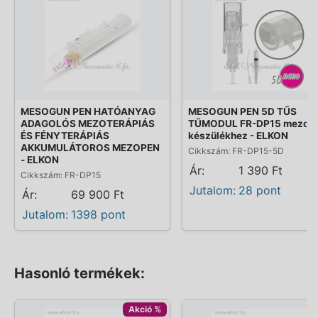
MESOGUN PEN HATÓANYAG
MESOGUN PEN 5D TŰS
ADAGOLÓS MEZOTERÁPIÁS
TŰMODUL FR-DP15 mezop
ÉS FÉNYTERÁPIÁS
készülékhez - ELKON
AKKUMULÁTOROS MEZOPEN
Cikkszám: FR-DP15-5D
- ELKON
Ár:
1 390 Ft
Cikkszám: FR-DP15
Jutalom:
28 pont
Ár:
69 900 Ft
Jutalom:
1398 pont
Hasonló termékek:
Akció %