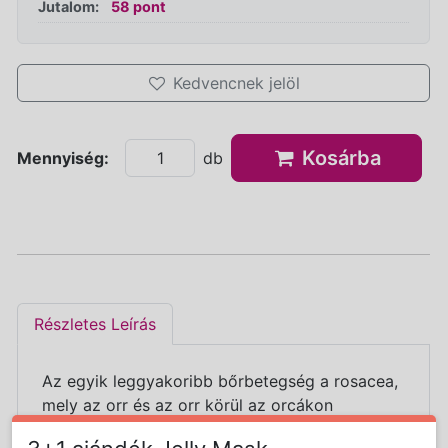
Jutalom:
58 pont
Kedvencnek jelöl
Kosárba
Mennyiség:
db
Részletes Leírás
Az egyik leggyakoribb bőrbetegség a rosacea,
mely az orr és az orr körül az orcákon
előforduló hajszálerek megjelenését és a bőr