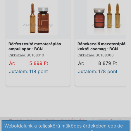
Bőrfeszesítő mezoterápiás
Ránckezelő mezoterápiás
ampullapár - BCN
koktél csomag - BCN
Cikkszám: BC108010
Cikkszám: BC108000
Ár:
5 899 Ft
Ár:
8 879 Ft
Jutalom:
118 pont
Jutalom:
178 pont
KOZMETIKAI KÉSZÜLÉK BÉRLÉS
KEZDŐLAP
Weboldalunk a teljeskörű müködés érdekében cookie-
ELÉRHETŐSÉG
RENDELÉSI FELTÉTELEK