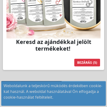
Keresd az ajándékkal jelölt
termékeket!
BEZÁRÁS
(4)
Weboldalunk a teljeskörű müködés érdekében cookie-
kat használ. A weboldal használatával Ön elfogadja a
cookie-használat feltételeit.