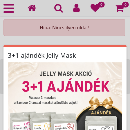
Ko
0
0
Hiba: Nincs ilyen oldal!
3+1 ajándék Jelly Mask
KOZMETIKAI KÉSZÜLÉK BÉRLÉS
KEZDŐLAP
ELÉRHETŐSÉG
RENDELÉSI FELTÉTELEK
Copyright © 2009-2026 All Rights Reserved.