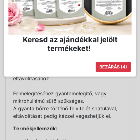
Részletes Leírás
Keresd az ajándékkal jelölt
termékeket!
Különleges gyártástechnológiájából adódóan
már a hagyományos gyantáktól eltérő
alacsonyabb hőmérsékleten is megfelelő
BEZÁRÁS
(4)
állaggal rendelkezik a szőrszálak maradéktalan
eltávolításához.
Felmelegítéséhez gyantamelegítő, vagy
mikrohullámú sütő szükséges.
A gyanta bőrre történő felvitelét spatulával,
eltávolítását pedig kézzel végezhetjük el.
Termékjellemzők: