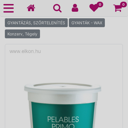
Ko
0
0
GYANTÁZÁS, SZŐRTELENÍTÉS
GYANTÁK - WAX
Konzerv, Tégely