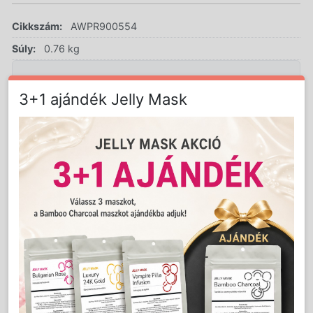
Cikkszám:
AWPR900554
Súly:
0.76 kg
3+1 ajándék Jelly Mask
LAKOSSÁGI ÁR (BRUTTÓ)
5 899 Ft
Jutalom:
118 pont
Kedvencnek jelöl
Kosárba
Mennyiség:
db