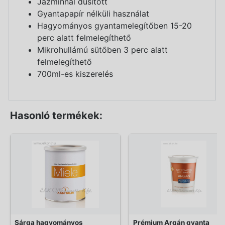
Jázminnal dúsított
Gyantapapír nélküli használat
Hagyományos gyantamelegítőben 15-20
perc alatt felmelegíthető
Mikrohullámú sütőben 3 perc alatt
felmelegíthető
700ml-es kiszerelés
Hasonló termékek:
Sárga hagyományos
Prémium Argán gyanta