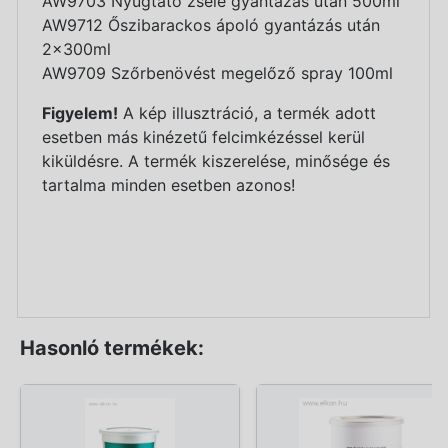
AW9703 Nyugtató zselé gyantázás után 500ml
AW9712 Őszibarackos ápoló gyantázás után
2x300ml
AW9709 Szőrbenövést megelőző spray 100ml
Figyelem!
A kép illusztráció, a termék adott
esetben más kinézetű felcimkézéssel kerül
kiküldésre. A termék kiszerelése, minősége és
tartalma minden esetben azonos!
Hasonló termékek: