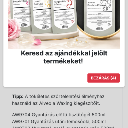
eltávolításához.
Használat előtt 800ml-es hagyományos
gyantamelegítőben a megfelelő hőfokra kell
melegíteni, majd spatula használatával a
szőrtelenítendő területre felvinni.
Eltávolításához papír szükséges.
Termékjellemzők:
Keresd az ajándékkal jelölt
800ml-es kiszerelés
termékeket!
Klasszikus meleggyanta
Normál bőrre
Gyantapapírral történő használat
BEZÁRÁS
(4)
Hidrolizált formula
Tipp:
A tökéletes szőrtelenítési élményhez
használd az Alveola Waxing kiegészítőit.
AW9704 Gyantázás előtti tisztítógél 500ml
AW9701 Gyantázás utáni lemosóolaj 500ml