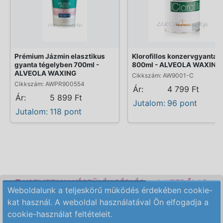
Prémium Jázmin elasztikus
Klorofillos konzervgyanta
gyanta tégelyben 700ml -
800ml - ALVEOLA WAXING
ALVEOLA WAXING
Cikkszám: AW9001-C
Cikkszám: AWPR900554
Ár:
4 799 Ft
Ár:
5 899 Ft
Jutalom:
96 pont
Jutalom:
118 pont
KOZMETIKAI KÉSZÜLÉK BÉRLÉS
KEZDŐLAP
Weboldalunk a teljeskörű müködés érdekében cookie-
ELÉRHETŐSÉG
RENDELÉSI FELTÉTELEK
kat használ. A weboldal használatával Ön elfogadja a
cookie-használat feltételeit.
Copyright © 2009-2026 All Rights Reserved.