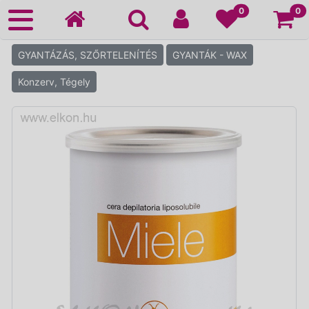
Ko
0
0
GYANTÁZÁS, SZŐRTELENÍTÉS
GYANTÁK - WAX
Konzerv, Tégely