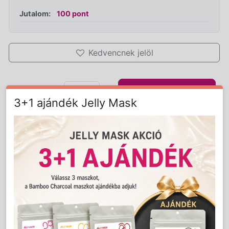
Jutalom:
100 pont
Kedvencnek jelöl
Kosárba
Mennyiség:
db
3+1 ajándék Jelly Mask
Részletes Leírás
Klasszikus 800ml-es kiszerelésű, sárga
konzervgyanta a nem kívánatos szőrszálak