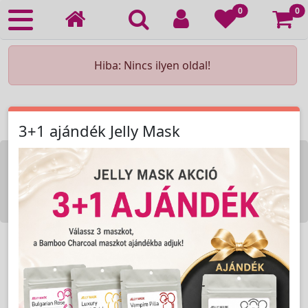
Ko
0
0
Hiba: Nincs ilyen oldal!
3+1 ajándék Jelly Mask
KOZMETIKAI KÉSZÜLÉK BÉRLÉS
KEZDŐLAP
ELÉRHETŐSÉG
RENDELÉSI FELTÉTELEK
Copyright © 2009-2026 All Rights Reserved.