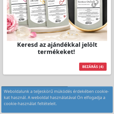
Keresd az ajándékkal jelölt
termékeket!
BEZÁRÁS
(4)
Weboldalunk a teljeskörű müködés érdekében cookie-
kat használ. A weboldal használatával Ön elfogadja a
cookie-használat feltételeit.