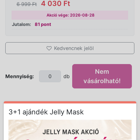
4 030 Ft
6 999 Ft
Akció vége: 2026-08-28
Jutalom:
81 pont
Kedvencnek jelöl
Nem
Mennyiség:
db
vásárolható!
3+1 ajándék Jelly Mask
Részletes Leírás