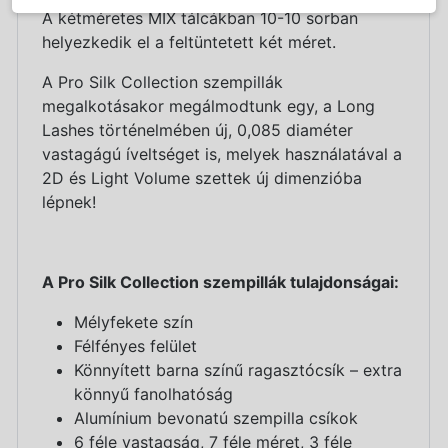
A kétméretes MIX tálcákban 10-10 sorban
helyezkedik el a feltüntetett két méret.
A Pro Silk Collection szempillák
megalkotásakor megálmodtunk egy, a Long
Lashes történelmében új, 0,085 diaméter
vastagágú íveltséget is, melyek használatával a
2D és Light Volume szettek új dimenzióba
lépnek!
A Pro Silk Collection szempillák tulajdonságai:
Mélyfekete szín
Félfényes felület
Könnyített barna színű ragasztócsík – extra
könnyű fanolhatóság
Alumínium bevonatú szempilla csíkok
6 féle vastagság, 7 féle méret, 3 féle