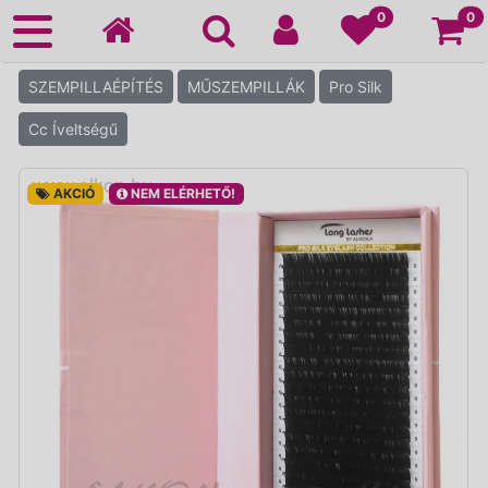
Ko
0
0
SZEMPILLAÉPÍTÉS
MŰSZEMPILLÁK
Pro Silk
Cc Íveltségű
AKCIÓ
NEM ELÉRHETŐ!