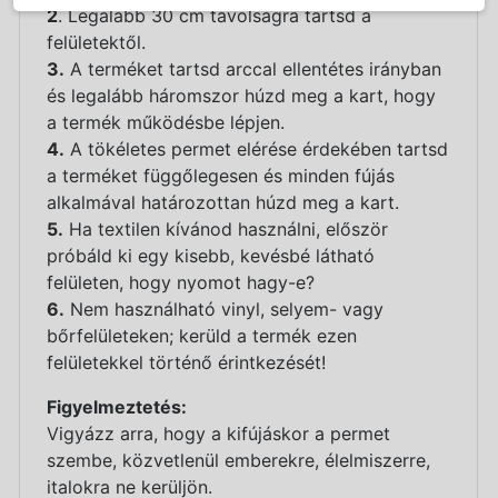
2
. Legalább 30 cm távolságra tartsd a
felületektől.
3.
A terméket tartsd arccal ellentétes irányban
és legalább háromszor húzd meg a kart, hogy
a termék működésbe lépjen.
4.
A tökéletes permet elérése érdekében tartsd
a terméket függőlegesen és minden fújás
alkalmával határozottan húzd meg a kart.
5.
Ha textilen kívánod használni, először
próbáld ki egy kisebb, kevésbé látható
felületen, hogy nyomot hagy-e?
6.
Nem használható vinyl, selyem- vagy
bőrfelületeken; kerüld a termék ezen
felületekkel történő érintkezését!
Figyelmeztetés:
Vigyázz arra, hogy a kifújáskor a permet
szembe, közvetlenül emberekre, élelmiszerre,
italokra ne kerüljön.