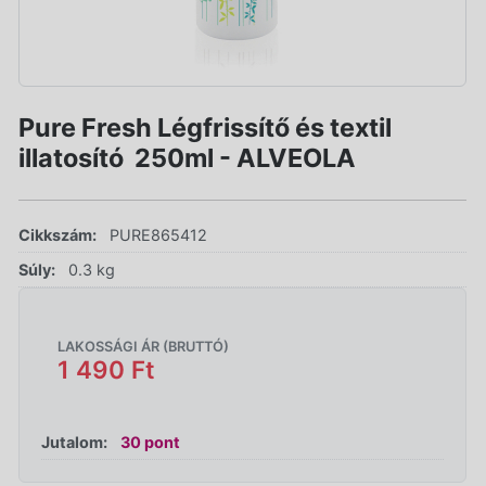
Pure Fresh Légfrissítő és textil
illatosító  250ml - ALVEOLA
Cikkszám:
PURE865412
Súly:
0.3 kg
LAKOSSÁGI ÁR (BRUTTÓ)
1 490 Ft
Jutalom:
30 pont