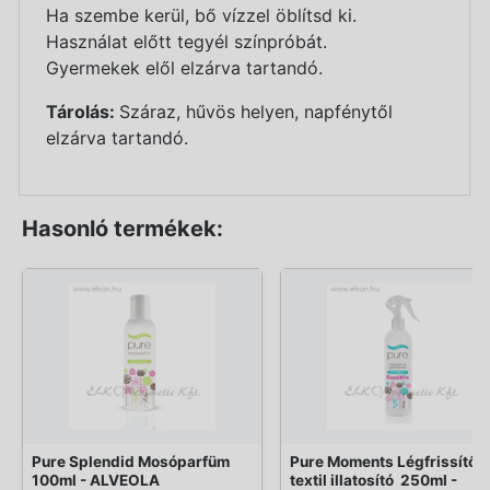
Ha szembe kerül, bő vízzel öblítsd ki.
Használat előtt tegyél színpróbát.
Gyermekek elől elzárva tartandó.
Tárolás:
Száraz, hűvös helyen, napfénytől
elzárva tartandó.
Hasonló termékek:
Pure Splendid Mosóparfüm
Pure Moments Légfrissítő é
100ml - ALVEOLA
textil illatosító  250ml -