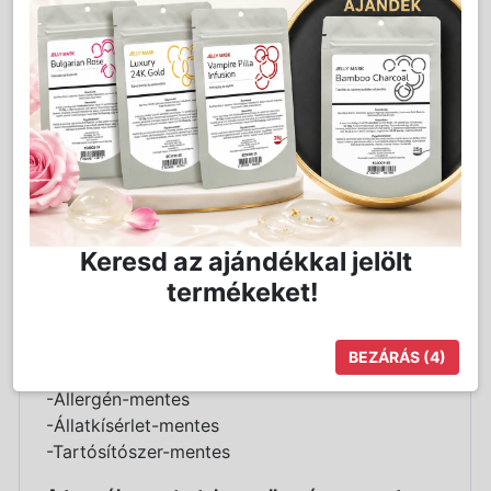
még emlékezetesebbé.
Kellemes púder illatával a kisbabák semmivel
össze nem téveszthető illatát adja, így
leginkább gyermekes szülőknek, családoknak
ajánljuk.
A mosóparfümöt a környezetbarát mosáshoz
ajánljuk, mivel a környezetbarát mosószerek
mint a mosódió vagy a mosószóda nem adnak
Keresd az ajándékkal jelölt
illatot a ruháknak.
termékeket!
A mosóparfüm Természetes illóolajat és
oldódást segítő anyagot tartalmaz, ezáltal
kellemes illatot kölcsönöz a ruháknak.
BEZÁRÁS
(4)
-Allergén-mentes
-Állatkísérlet-mentes
-Tartósítószer-mentes