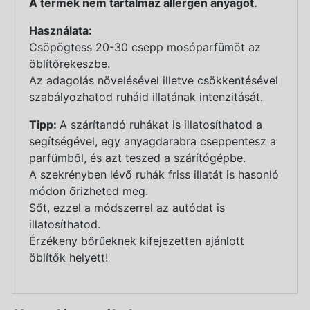
A termék nem tartalmaz allergén anyagot.
Használata:
Csöpögtess 20-30 csepp mosóparfümöt az
öblítőrekeszbe.
Az adagolás növelésével illetve csökkentésével
szabályozhatod ruháid illatának intenzitását.
Tipp:
A szárítandó ruhákat is illatosíthatod a
segítségével, egy anyagdarabra cseppentesz a
parfümből, és azt teszed a szárítógépbe.
A szekrényben lévő ruhák friss illatát is hasonló
módon őrizheted meg.
Sőt, ezzel a módszerrel az autódat is
illatosíthatod.
Érzékeny bőrűeknek kifejezetten ajánlott
öblítők helyett!