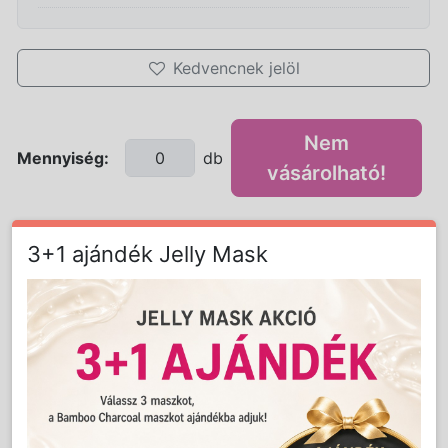
Kedvencnek jelöl
Nem
Mennyiség:
db
vásárolható!
3+1 ajándék Jelly Mask
Részletes Leírás
A Pure Moments VEGÁN mosóparfüm felidézi
a boldog gyermekkor legszebb emlékeit, vagy
éppen a gyerekes szülők mindennapjait teszi