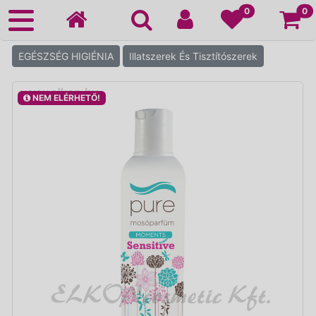
Ko
0
0
EGÉSZSÉG HIGIÉNIA
Illatszerek És Tisztítószerek
NEM ELÉRHETŐ!