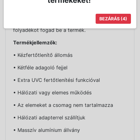
termékeket!
állomás masszív alumínium lábbal készül. Az
adagoló tetején testre szabható reklámfelület
BEZÁRÁS
(4)
áll rendelkezésre. 1200 ml fertőtlenítő
folyadékot fogad be a termék.
Termékjellemzők:
• Kézfertőtlenítő állomás
• Kétféle adagoló fejjel
• Extra UVC fertőtlenítési funkcióval
• Hálózati vagy elemes működés
• Az elemeket a csomag nem tartalmazza
• Hálózati adapterrel szállítjuk
• Masszív alumínium állvány