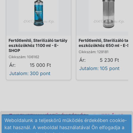
Fertőtlenítő, Sterilizáló tartály
Fertőtlenítő, Sterilizáló tart
eszközökhöz 1100 ml - E-
eszközökhöz 650 ml - E-S
SHOP
Cikkszám: 129181
Cikkszám: 106162
Ár:
5 230 Ft
Ár:
15 000 Ft
Jutalom:
105 pont
Jutalom:
300 pont
KOZMETIKAI KÉSZÜLÉK BÉRLÉS
KEZDŐLAP
Weboldalunk a teljeskörű müködés érdekében cookie-
ELÉRHETŐSÉG
RENDELÉSI FELTÉTELEK
kat használ. A weboldal használatával Ön elfogadja a