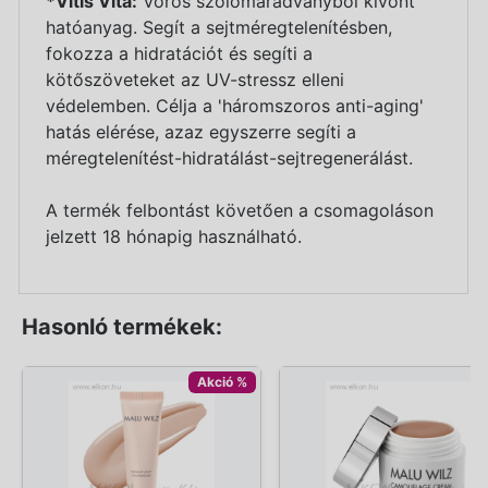
*Vitis Vita:
Vörös szőlőmaradványból kivont
hatóanyag. Segít a sejtméregtelenítésben,
fokozza a hidratációt és segíti a
kötőszöveteket az UV-stressz elleni
védelemben. Célja a 'háromszoros anti-aging'
hatás elérése, azaz egyszerre segíti a
méregtelenítést-hidratálást-sejtregenerálást.
A termék felbontást követően a csomagoláson
jelzett 18 hónapig használható.
Hasonló termékek:
Akció %