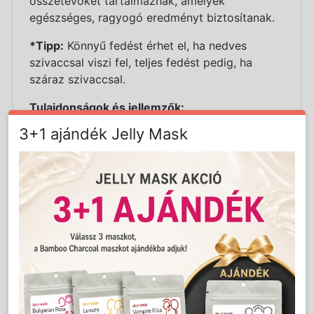
összetevőket tartalmaznak, amelyek
egészséges, ragyogó eredményt biztosítanak.
*Tipp:
Könnyű fedést érhet el, ha nedves
szivaccsal viszi fel, teljes fedést pedig, ha
száraz szivaccsal.
Tulajdonságok és jellemzők:
- Végeredmény:
Félig matt
3+1 ajándék Jelly Mask
-Textúra:
Krémes kompakt lélegző alapozó.
Gazdag, vajszerű textúra
- Kiegyenlíti a bőrhibákat és a szem alatti sötét
karikáka
- Semlegesíti az egyenetlen bőrszínt
- Fedőképesség:
Könnyű-közepes fedés,
rétegezhető
- Tartósság:
Hosszú élettartamú
- Összetétel:
Bőrgyógyászatilag/szemészeti
szempontból tesztelt
- Bőrtípus:
Minden bőrtípusra alkalmas – még