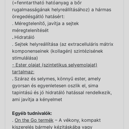
(=fenntartható hatóanyag a bőr
rugalmasságának helyreállításához) a hármas
öregedésgátló hatásért:
. Méregtelenítő, javítja a sejtek
méregtelenítését
.
Hidratáló
. Sejtek helyreállítása (az extracelluláris mátrix
komponenseinek (kollagén) szintézisének
stimulálása)
- Ester olajat (szintetikus selyemolajat)
tartalmaz:
.
Száraz és selymes, könnyű ester, amely
gyorsan és egyenletesen oszlik el, sima
tapintású és jó hidratáló hatással rendelkezik,
ami javítja a kényelmet
Egyéb tudnivalók:
.
On the Go termék
– A vékony, kompakt
kiszerelés bármely kézitáskába vagy