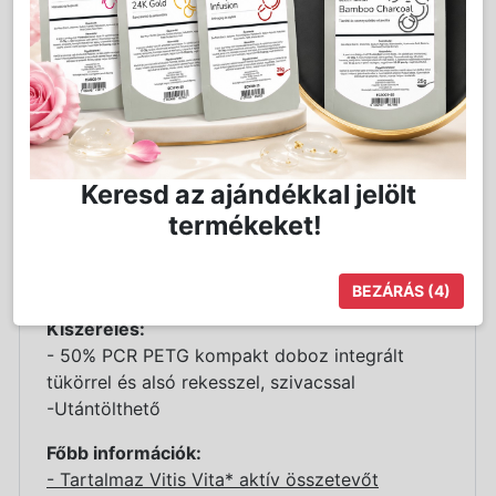
az érzékeny bőrre is
- A felnyitható doboz 11g krémpúdert
tartalmaz
Alkalmazási terület:
Arc színezés
A 15-ös szín
középbarnája kissé barackos
Keresd az ajándékkal jelölt
melegséggel légiesen fedi a bőrt.
termékeket!
Felhőszerű textúra - olyan könnyű, mint egy
felhő :)
BEZÁRÁS
(3)
Kiszerelés:
- 50% PCR PETG kompakt doboz integrált
tükörrel és alsó rekesszel, szivacssal
-Utántölthető
Főbb információk:
- Tartalmaz Vitis Vita* aktív összetevőt