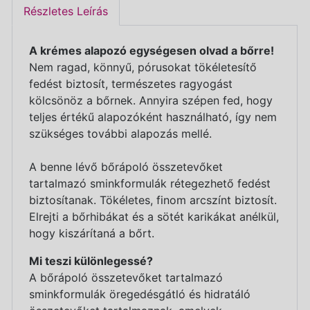
Részletes Leírás
A krémes alapozó egységesen olvad a bőrre!
Nem ragad, könnyű, pórusokat tökéletesítő
fedést biztosít, természetes ragyogást
kölcsönöz a bőrnek. Annyira szépen fed, hogy
teljes értékű alapozóként használható, így nem
szükséges további alapozás mellé.
A benne lévő bőrápoló összetevőket
tartalmazó sminkformulák rétegezhető fedést
biztosítanak. Tökéletes, finom arcszínt biztosít.
Elrejti a bőrhibákat és a sötét karikákat anélkül,
hogy kiszárítaná a bőrt.
Mi teszi különlegessé?
A bőrápoló összetevőket tartalmazó
sminkformulák öregedésgátló és hidratáló