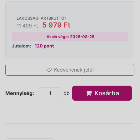
LAKOSSÁGI ÁR (BRUTTÓ)
5 979 Ft
11 499 Ft
Akció vége: 2026-08-28
Jutalom:
120 pont
Kedvencnek jelöl
Kosárba
Mennyiség:
db