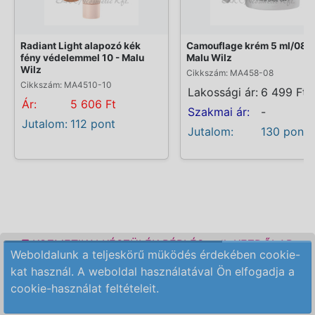
Radiant Light alapozó kék
Camouflage krém 5 ml/08 -
fény védelemmel 10 - Malu
Malu Wilz
Wilz
Cikkszám: MA458-08
Cikkszám: MA4510-10
Lakossági ár:
6 499 Ft
Ár:
5 606 Ft
Szakmai ár:
-
Jutalom:
112 pont
Jutalom:
130 pont
KOZMETIKAI KÉSZÜLÉK BÉRLÉS
KEZDŐLAP
Weboldalunk a teljeskörű müködés érdekében cookie-
ELÉRHETŐSÉG
RENDELÉSI FELTÉTELEK
kat használ. A weboldal használatával Ön elfogadja a
cookie-használat feltételeit.
Copyright © 2009-2026 All Rights Reserved.