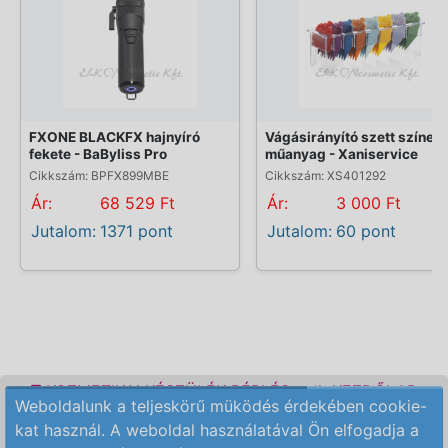
FXONE BLACKFX hajnyíró
Vágásirányító szett színes
fekete - BaByliss Pro
műanyag - Xaniservice
Cikkszám: BPFX899MBE
Cikkszám: XS401292
Ár:
68 529 Ft
Ár:
3 000 Ft
Jutalom:
1371 pont
Jutalom:
60 pont
KOZMETIKAI KÉSZÜLÉK BÉRLÉS
KEZDŐLAP
Weboldalunk a teljeskörű müködés érdekében cookie-
ELÉRHETŐSÉG
RENDELÉSI FELTÉTELEK
kat használ. A weboldal használatával Ön elfogadja a