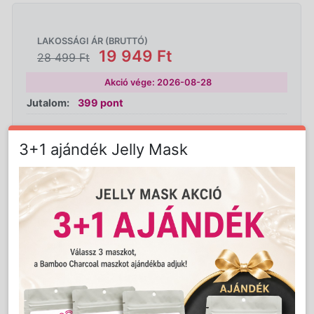
LAKOSSÁGI ÁR (BRUTTÓ)
19 949 Ft
28 499 Ft
Akció vége: 2026-08-28
Jutalom:
399 pont
3+1 ajándék Jelly Mask
Kedvencnek jelöl
Kosárba
Mennyiség:
db