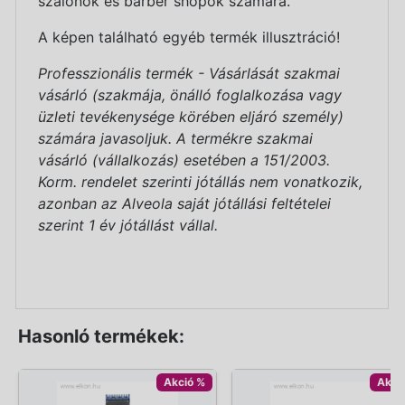
szalonok és barber shopok számára.
A képen található egyéb termék illusztráció!
Professzionális termék - Vásárlását szakmai
vásárló (szakmája, önálló foglalkozása vagy
üzleti tevékenysége körében eljáró személy)
számára javasoljuk. A termékre szakmai
vásárló (vállalkozás) esetében a 151/2003.
Korm. rendelet szerinti jótállás nem vonatkozik,
azonban az Alveola saját jótállási feltételei
szerint 1 év jótállást vállal.
Hasonló termékek:
Akció %
Akci