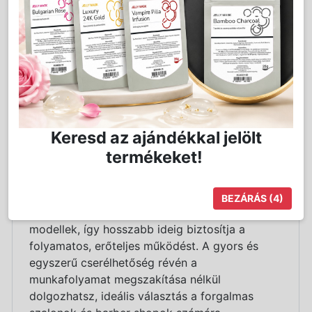
Részletes Leírás
A
BaBylissPRO SnapFX Lítium-ion eredeti
csereakkumulátor
a SnapFX hajnyírók és
trimmerek maximális teljesítményének
fenntartásához lett tervezve. Az innovatív zöld
LED gyűrűfényes kijelző azonnal jelzi a
töltöttségi szintet, így mindig pontosan
Keresd az ajándékkal jelölt
tudhatod, mennyi energia áll még
termékeket!
rendelkezésre.
Ez az akkumulátor
30%-kal nagyobb
BEZÁRÁS
(4)
kapacitással
rendelkezik, mint a hagyományos
modellek, így hosszabb ideig biztosítja a
folyamatos, erőteljes működést. A gyors és
egyszerű cserélhetőség révén a
munkafolyamat megszakítása nélkül
dolgozhatsz, ideális választás a forgalmas