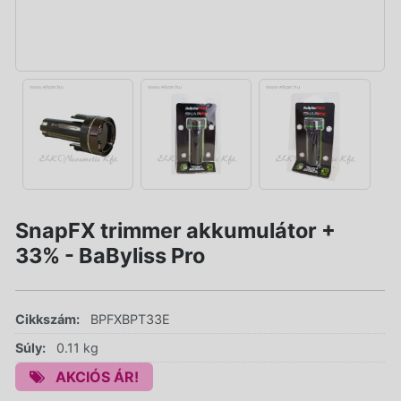
SnapFX trimmer akkumulátor +
33% - BaByliss Pro
Cikkszám:
BPFXBPT33E
Súly:
0.11 kg
AKCIÓS ÁR!