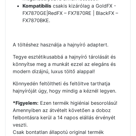
Kompatibilis
csakis kizárólag a GoldFX -
FX7870GE|RedFX – FX7870RE | BlackFX –
FX7870BKE.
A töltéshez használja a hajnyíró adaptert.
Tegye esztétikusabbá a hajnyíró tárolását és
könnyítse meg a munkát ezzel az elegáns és
modern dizájnú, luxus töltő alappal!
Könnyedén feltöltheti és feltöltve tarthatja
hajnyíróját úgy, hogy mindig a kéznél legyen.
*Figyelem:
Ezen termék higiéniai besorolású!
Amennyiben az átvételt követően a doboz
felbontásra kerül a 14 napos elállás érvényét
veszti.
Csak bontatlan állapotú original termék