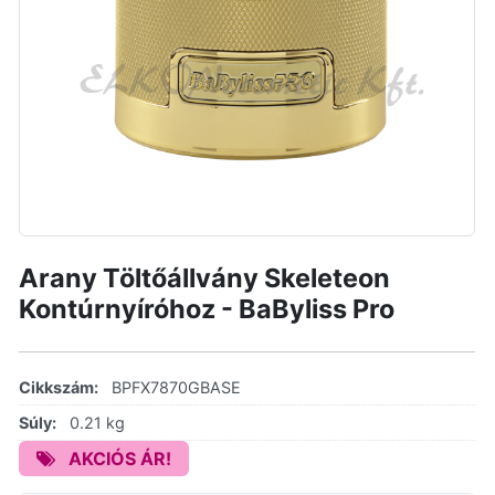
Arany Töltőállvány Skeleteon
Kontúrnyíróhoz - BaByliss Pro
Cikkszám:
BPFX7870GBASE
Súly:
0.21 kg
AKCIÓS ÁR!