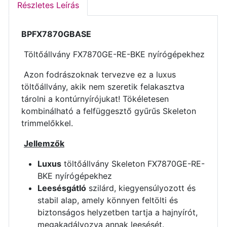
Részletes Leírás
BPFX7870GBASE
Töltőállvány FX7870GE-RE-BKE nyírógépekhez
Azon fodrászoknak tervezve ez a luxus
töltőállvány, akik nem szeretik felakasztva
tárolni a kontúrnyírójukat! Tökéletesen
kombinálható a felfüggesztő gyűrűs Skeleton
trimmelőkkel.
Jellemzők
Luxus
töltőállvány Skeleton FX7870GE-RE-
BKE nyírógépekhez
Leesésgátló
szilárd, kiegyensúlyozott és
stabil alap, amely könnyen feltölti és
biztonságos helyzetben tartja a hajnyírót,
megakadályozva annak leesését.