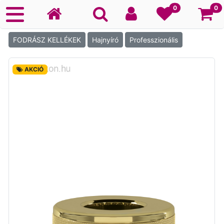
Ko
0
0
FODRÁSZ KELLÉKEK
Hajnyíró
Professzionális
AKCIÓ