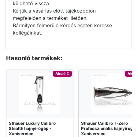
küldhető vissza.
Kérjük a vásárlás előtt tájékozódjon
megfelelően a terméket illetően.
Bármilyen felmerülő kérdés esetén keresse
kollégáinkat.
Hasonló termékek:
Akció %
Akci
Sthauer Luxury Calibro
Sthauer Calibro T-Zero
Stealth hajnyírógép -
Professzionális hajnyírógép
Xaniservice
Xaniservice