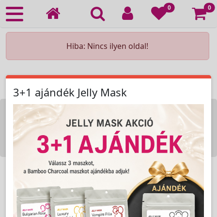
Ko
0
0
Hiba: Nincs ilyen oldal!
3+1 ajándék Jelly Mask
KOZMETIKAI KÉSZÜLÉK BÉRLÉS
KEZDŐLAP
ELÉRHETŐSÉG
RENDELÉSI FELTÉTELEK
Copyright © 2009-2026 All Rights Reserved.