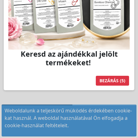
Keresd az ajándékkal jelölt
termékeket!
BEZÁRÁS
(5)
Weboldalunk a teljeskörű müködés érdekében cookie-
kat használ. A weboldal használatával Ön elfogadja a
cookie-használat feltételeit.