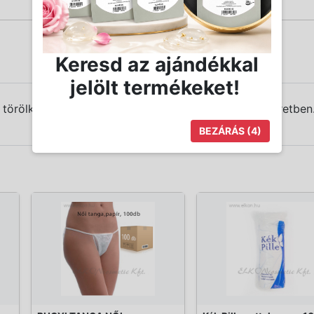
Keresd az ajándékkal
jelölt termékeket!
ír törölköző 100db-os kiszerelésben, 40x70cm-es méretben
BEZÁRÁS
(4)