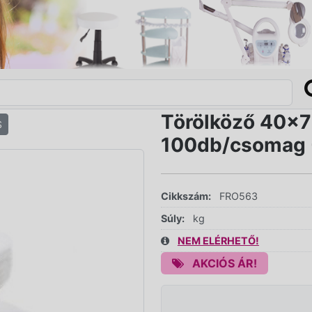
Törölköző 40x7
S
100db/csomag
Cikkszám:
FRO563
Súly:
kg
NEM ELÉRHETŐ!
AKCIÓS ÁR!