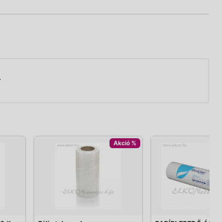
.
Akció %