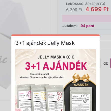
LAKOSSÁGI ÁR (BRUTTÓ)
4 699 Ft
6 299 Ft
Jutalom:
94 pont
3+1 ajándék Jelly Mask
Mennyiség:
db