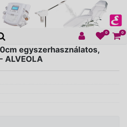
Ko
0
0
0cm egyszerhasználatos,
 - ALVEOLA