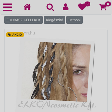
Ko
0
0
FODRÁSZ KELLÉKEK
Kiegészítő
Otthoni
AKCIÓ