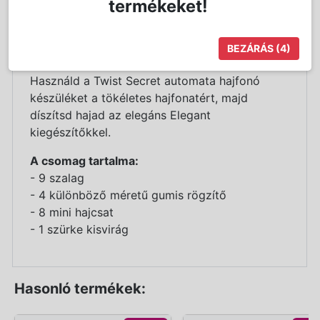
termékeket!
Részletes Leírás
BEZÁRÁS
(4)
Fejezd ki stílusod a frizuráddal!
Használd a Twist Secret automata hajfonó
készüléket a tökéletes hajfonatért, majd
díszítsd hajad az elegáns Elegant
kiegészítőkkel.
A csomag tartalma:
- 9 szalag
- 4 különböző méretű gumis rögzítő
- 8 mini hajcsat
- 1 szürke kisvirág
Hasonló termékek: