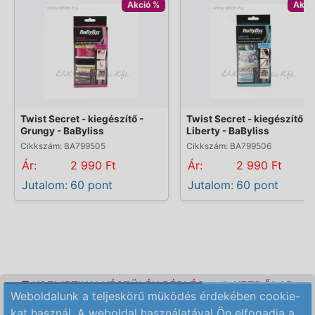
Akció %
Akci
Twist Secret - kiegészítő -
Twist Secret - kiegészítő -
Grungy - BaByliss
Liberty - BaByliss
Cikkszám: BA799505
Cikkszám: BA799506
Ár:
2 990 Ft
Ár:
2 990 Ft
Jutalom:
60 pont
Jutalom:
60 pont
KOZMETIKAI KÉSZÜLÉK BÉRLÉS
KEZDŐLAP
Weboldalunk a teljeskörű müködés érdekében cookie-
ELÉRHETŐSÉG
RENDELÉSI FELTÉTELEK
kat használ. A weboldal használatával Ön elfogadja a