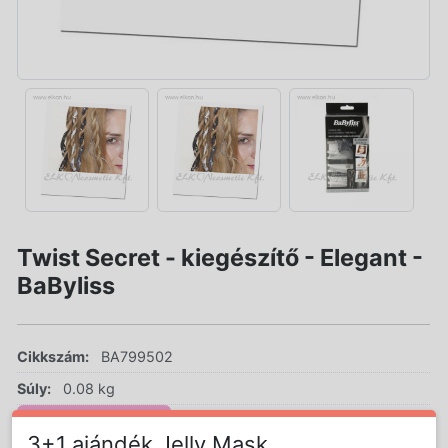
Twist Secret - kiegészítő - Elegant -
BaByliss
Cikkszám:
BA799502
Súly:
0.08 kg
AKCIÓS ÁR!
3+1 ajándék Jelly Mask