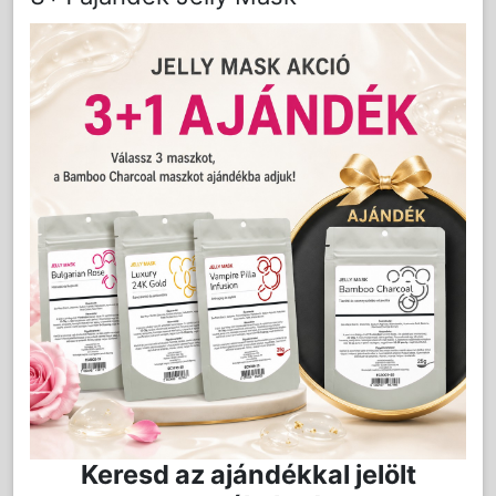
LAKOSSÁGI ÁR (BRUTTÓ)
2 300 Ft
2 990 Ft
Akció vége: 2026-08-28
Jutalom:
46 pont
Kedvencnek jelöl
Kosárba
Mennyiség:
db
Keresd az ajándékkal jelölt