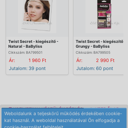
Twist Secret - kiegészítő -
Twist Secret - kiegészítő -
Natural - BaByliss
Grungy - BaByliss
Cikkszám: BA799501
Cikkszám: BA799505
Ár:
1 960 Ft
Ár:
2 990 Ft
Jutalom:
39 pont
Jutalom:
60 pont
KOZMETIKAI KÉSZÜLÉK BÉRLÉS
KEZDŐLAP
Weboldalunk a teljeskörű müködés érdekében cookie-
ELÉRHETŐSÉG
RENDELÉSI FELTÉTELEK
kat használ. A weboldal használatával Ön elfogadja a
cookie-használat feltételeit.