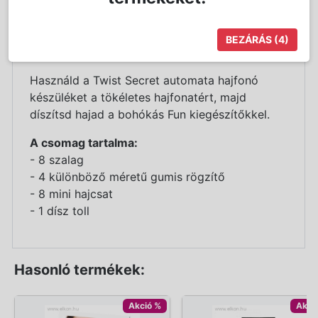
Részletes Leírás
BEZÁRÁS
(4)
Fejezd ki stílusod a frizuráddal!
Használd a Twist Secret automata hajfonó
készüléket a tökéletes hajfonatért, majd
díszítsd hajad a bohókás Fun kiegészítőkkel.
A csomag tartalma:
- 8 szalag
- 4 különböző méretű gumis rögzítő
- 8 mini hajcsat
- 1 dísz toll
Hasonló termékek:
Akció %
Akci