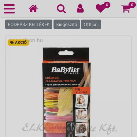
Ko
0
0
FODRÁSZ KELLÉKEK
Kiegészítő
Otthoni
AKCIÓ