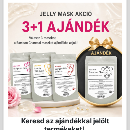
LAKOSSÁGI ÁR (BRUTTÓ)
2 300 Ft
2 990 Ft
Akció vége: 2026-08-28
Jutalom:
46 pont
Kedvencnek jelöl
Kosárba
Mennyiség:
db
Keresd az ajándékkal jelölt
termékeket!