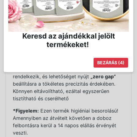
A kiváló minőségű
U penge
kifejezetten a
BPFFX7880E
és
BPFX7880RGE
trimmelő
modellekhez készült.
Keresd az ajándékkal jelölt
A japán acélpenge V-alakú vágószöge szoros
és pontos vágást biztosít, amely ideális
termékeket!
kontúrozáshoz, nyak- és szakállvonal
kialakításhoz, valamint fül körüli formázáshoz.
BEZÁRÁS
(3)
A penge
30 mm-es vágásszélességgel
rendelkezik, és lehetőséget nyújt
„zero gap”
beállításra a tökéletes precizitás érdekében.
Könnyen eltávolítható, ezáltal egyszerűen
tisztítható és cserélhető
*Figyelem:
Ezen termék higiéniai besorolású!
Amennyiben az átvételt követően a doboz
felbontásra kerül a 14 napos elállás érvényét
veszti.