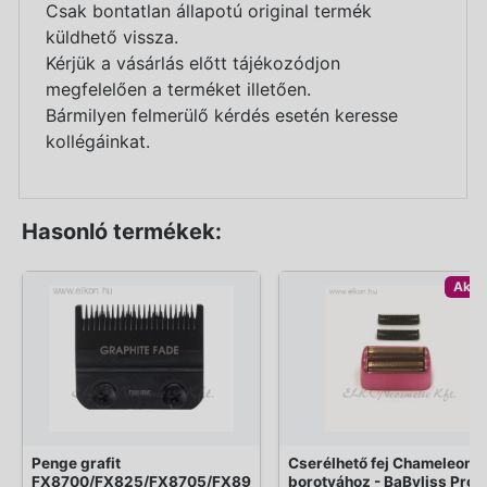
Csak bontatlan állapotú original termék
küldhető vissza.
Kérjük a vásárlás előtt tájékozódjon
megfelelően a terméket illetően.
Bármilyen felmerülő kérdés esetén keresse
kollégáinkat.
Hasonló termékek:
Akci
Penge grafit
Cserélhető fej Chameleonfx
FX8700/FX825/FX8705/FX89
borotvához - BaByliss Pro