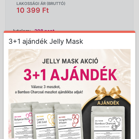
LAKOSSÁGI ÁR (BRUTTÓ)
10 399 Ft
Jutalom:
208 pont
3+1 ajándék Jelly Mask
Kedvencnek jelöl
Kosárba
Mennyiség:
db
Részletes Leírás